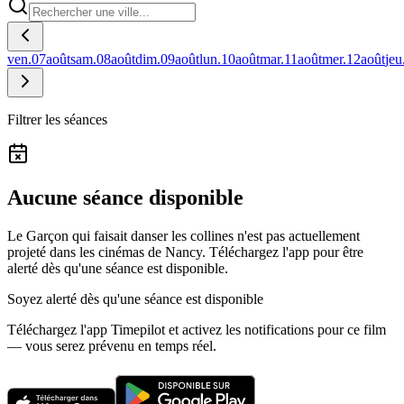
ven.
07
août
sam.
08
août
dim.
09
août
lun.
10
août
mar.
11
août
mer.
12
août
jeu
Filtrer les séances
Aucune séance disponible
Le Garçon qui faisait danser les collines n'est pas actuellement
projeté dans les cinémas de Nancy.
Téléchargez l'app pour être
alerté dès qu'une séance est disponible.
Soyez alerté dès qu'une séance est disponible
Téléchargez l'app Timepilot et activez les notifications pour ce film
— vous serez prévenu en temps réel.