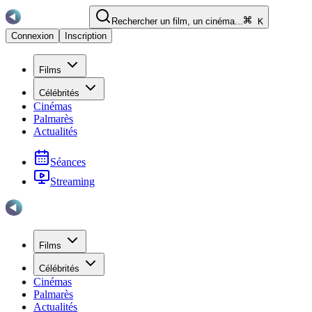
Rechercher un film, un cinéma...
K
Connexion
Inscription
Films
Célébrités
Cinémas
Palmarès
Actualités
Séances
Streaming
Films
Célébrités
Cinémas
Palmarès
Actualités