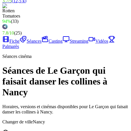
3.7
/
5
(
12,5 k
)
94%
(
33
)
7.8
/
10
(
25
)
Fiche
Séances
Casting
Streaming
Vidéos
Palmarès
Séances cinéma
Séances de Le Garçon qui
faisait danser les collines à
Nancy
Horaires, versions et cinémas disponibles pour Le Garçon qui faisait
danser les collines à Nancy.
Changer de ville
Nancy