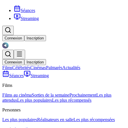
Séances
Streaming
Connexion
Inscription
Connexion
Inscription
Films
Célébrités
Cinémas
Palmarès
Actualités
Séances
Streaming
Films
Films au cinéma
Sorties de la semaine
Prochainement
Les plus
attendus
Les plus populaires
Les plus récompensés
Personnes
Les plus populaires
Réalisateurs en salle
Les plus récompensées