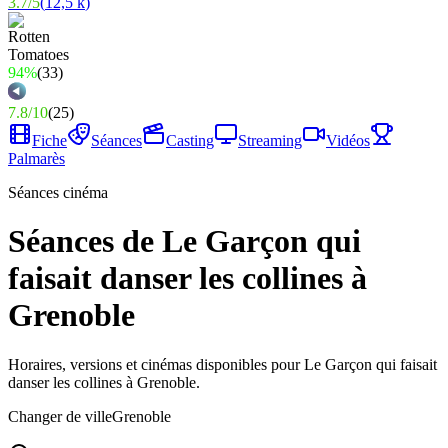
3.7
/
5
(
12,5 k
)
94%
(
33
)
7.8
/
10
(
25
)
Fiche
Séances
Casting
Streaming
Vidéos
Palmarès
Séances cinéma
Séances de Le Garçon qui
faisait danser les collines à
Grenoble
Horaires, versions et cinémas disponibles pour Le Garçon qui faisait
danser les collines à Grenoble.
Changer de ville
Grenoble