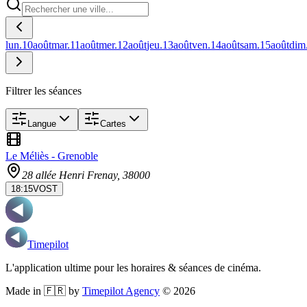
lun.
10
août
mar.
11
août
mer.
12
août
jeu.
13
août
ven.
14
août
sam.
15
août
dim
Filtrer les séances
Langue
Cartes
Le Méliès - Grenoble
28 allée Henri Frenay
, 38000
18:15
VOST
Timepilot
L'application ultime pour les horaires & séances de cinéma.
Made in 🇫🇷 by
Timepilot Agency
©
2026