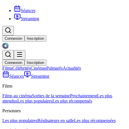
Séances
Streaming
Connexion
Inscription
Connexion
Inscription
Films
Célébrités
Cinémas
Palmarès
Actualités
Séances
Streaming
Films
Films au cinéma
Sorties de la semaine
Prochainement
Les plus
attendus
Les plus populaires
Les plus récompensés
Personnes
Les plus populaires
Réalisateurs en salle
Les plus récompensées