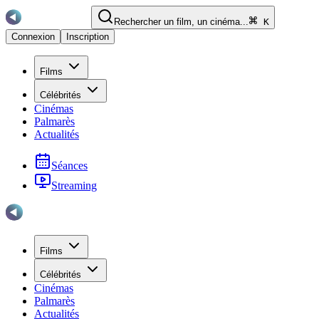
Rechercher un film, un cinéma...
K
Connexion
Inscription
Films
Célébrités
Cinémas
Palmarès
Actualités
Séances
Streaming
Films
Célébrités
Cinémas
Palmarès
Actualités