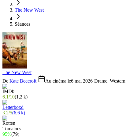
The New West
Séances
The New West
De
Kate Beecroft
·
Au cinéma le
6 mai 2026
·
Drame, Western
6.1
/
10
(
1,2 k
)
3.2
/
5
(
6,6 k
)
95%
(
79
)