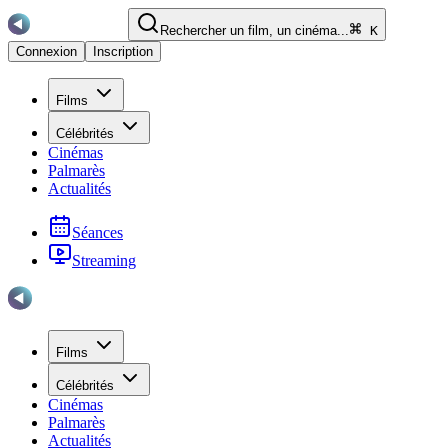
Rechercher un film, un cinéma...
K
Connexion
Inscription
Films
Célébrités
Cinémas
Palmarès
Actualités
Séances
Streaming
Films
Célébrités
Cinémas
Palmarès
Actualités