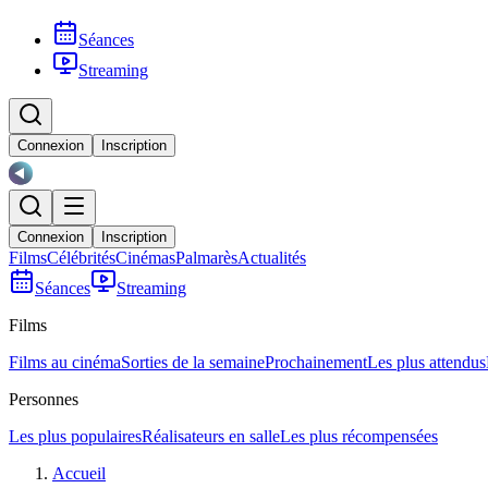
Séances
Streaming
Connexion
Inscription
Connexion
Inscription
Films
Célébrités
Cinémas
Palmarès
Actualités
Séances
Streaming
Films
Films au cinéma
Sorties de la semaine
Prochainement
Les plus attendus
Personnes
Les plus populaires
Réalisateurs en salle
Les plus récompensées
Accueil