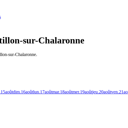
s
tillon-sur-Chalaronne
llon-sur-Chalaronne.
.
15
août
dim.
16
août
lun.
17
août
mar.
18
août
mer.
19
août
jeu.
20
août
ven.
21
ao