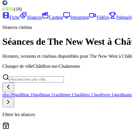
6.9
/
10
(
18
)
Fiche
Séances
Casting
Streaming
Vidéos
Palmarè
Séances cinéma
Séances de The New West à Châ
Horaires, versions et cinémas disponibles pour The New West à Châti
Changer de ville
Châtillon-sur-Chalaronne
dim.
09
août
lun.
10
août
mar.
11
août
mer.
12
août
jeu.
13
août
ven.
14
août
sam
Filtrer les séances