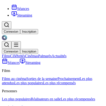
Séances
Streaming
Connexion
Inscription
Connexion
Inscription
Films
Célébrités
Cinémas
Palmarès
Actualités
Séances
Streaming
Films
Films au cinéma
Sorties de la semaine
Prochainement
Les plus
attendus
Les plus populaires
Les plus récompensés
Personnes
Les plus populaires
Réalisateurs en salle
Les plus récompensées