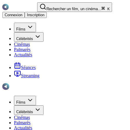
Rechercher un film, un cinéma...
K
Connexion
Inscription
Films
Célébrités
Cinémas
Palmarès
Actualités
Séances
Streaming
Films
Célébrités
Cinémas
Palmarès
Actualités