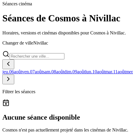
Séances cinéma
Séances de Cosmos à Nivillac
Horaires, versions et cinémas disponibles pour Cosmos à Nivillac.
Changer de ville
Nivillac
jeu.
06
août
ven.
07
août
sam.
08
août
dim.
09
août
lun.
10
août
mar.
11
août
mer
Filtrer les séances
Aucune séance disponible
Cosmos n'est pas actuellement projeté dans les cinémas de Nivillac.