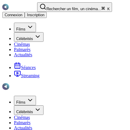
Rechercher un film, un cinéma...
K
Connexion
Inscription
Films
Célébrités
Cinémas
Palmarès
Actualités
Séances
Streaming
Films
Célébrités
Cinémas
Palmarès
Actualités