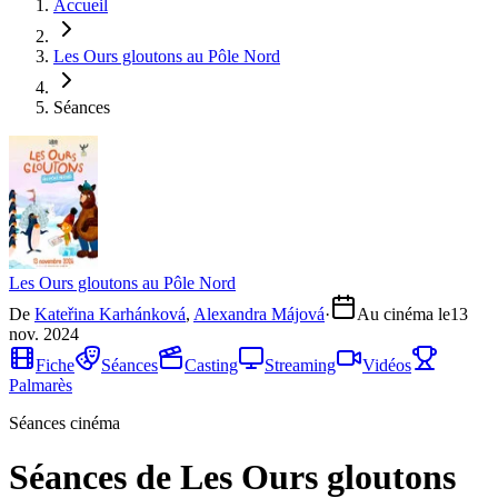
Accueil
Les Ours gloutons au Pôle Nord
Séances
Les Ours gloutons au Pôle Nord
De
Kateřina Karhánková
,
Alexandra Májová
·
Au cinéma le
13
nov. 2024
Fiche
Séances
Casting
Streaming
Vidéos
Palmarès
Séances cinéma
Séances de Les Ours gloutons