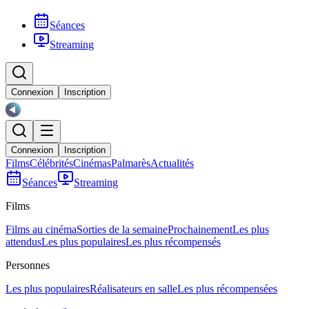
Séances
Streaming
Connexion
Inscription
Connexion
Inscription
Films
Célébrités
Cinémas
Palmarès
Actualités
Séances
Streaming
Films
Films au cinéma
Sorties de la semaine
Prochainement
Les plus
attendus
Les plus populaires
Les plus récompensés
Personnes
Les plus populaires
Réalisateurs en salle
Les plus récompensées