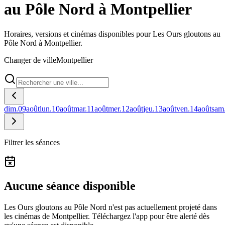
au Pôle Nord à Montpellier
Horaires, versions et cinémas disponibles pour Les Ours gloutons au
Pôle Nord à Montpellier.
Changer de ville
Montpellier
dim.
09
août
lun.
10
août
mar.
11
août
mer.
12
août
jeu.
13
août
ven.
14
août
sam
Filtrer les séances
Aucune séance disponible
Les Ours gloutons au Pôle Nord n'est pas actuellement projeté dans
les cinémas de Montpellier.
Téléchargez l'app pour être alerté dès