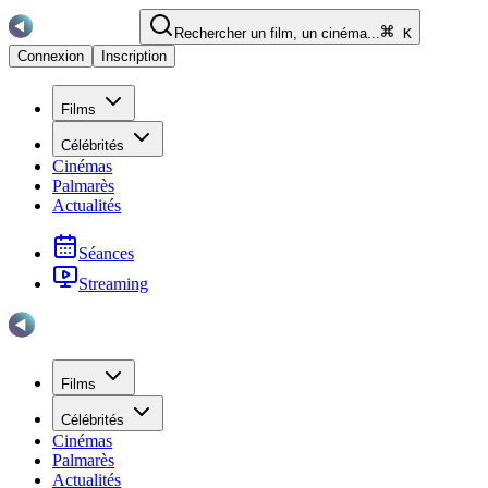
Rechercher un film, un cinéma...
K
Connexion
Inscription
Films
Célébrités
Cinémas
Palmarès
Actualités
Séances
Streaming
Films
Célébrités
Cinémas
Palmarès
Actualités