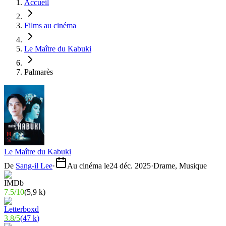
Accueil
Films au cinéma
Le Maître du Kabuki
Palmarès
Le Maître du Kabuki
De
Sang-il Lee
·
Au cinéma le
24 déc. 2025
·
Drame, Musique
7.5
/
10
(
5,9 k
)
3.8
/
5
(
47 k
)