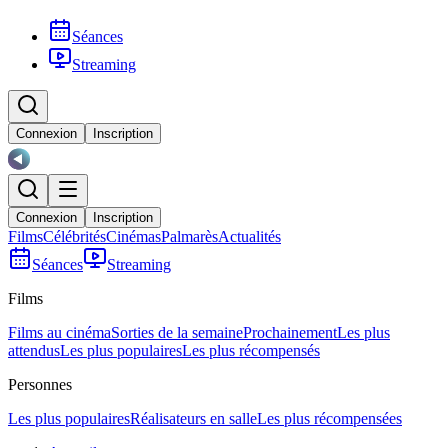
Séances
Streaming
Connexion
Inscription
Connexion
Inscription
Films
Célébrités
Cinémas
Palmarès
Actualités
Séances
Streaming
Films
Films au cinéma
Sorties de la semaine
Prochainement
Les plus
attendus
Les plus populaires
Les plus récompensés
Personnes
Les plus populaires
Réalisateurs en salle
Les plus récompensées