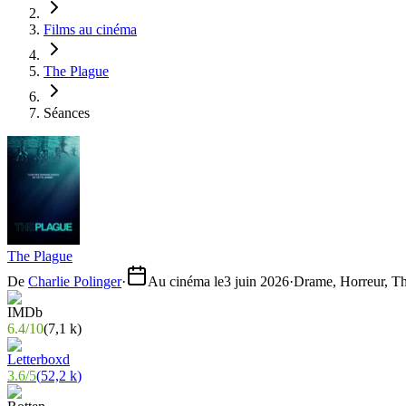
Films au cinéma
The Plague
Séances
The Plague
De
Charlie Polinger
·
Au cinéma le
3 juin 2026
·
Drame, Horreur, Thr
6.4
/
10
(
7,1 k
)
3.6
/
5
(
52,2 k
)