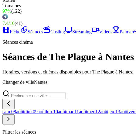
97%
(
122
)
7.4
/
10
(
41
)
Fiche
Séances
Casting
Streaming
Vidéos
Palmarè
Séances cinéma
Séances de The Plague à Nantes
Horaires, versions et cinémas disponibles pour The Plague à Nantes.
Changer de ville
Nantes
sam.
08
août
dim.
09
août
lun.
10
août
mar.
11
août
mer.
12
août
jeu.
13
août
ven
Filtrer les séances