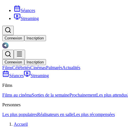
Séances
Streaming
Connexion
Inscription
Connexion
Inscription
Films
Célébrités
Cinémas
Palmarès
Actualités
Séances
Streaming
Films
Films au cinéma
Sorties de la semaine
Prochainement
Les plus attendus
Personnes
Les plus populaires
Réalisateurs en salle
Les plus récompensées
Accueil