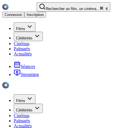
Rechercher un film, un cinéma...
K
Connexion
Inscription
Films
Célébrités
Cinémas
Palmarès
Actualités
Séances
Streaming
Films
Célébrités
Cinémas
Palmarès
Actualités