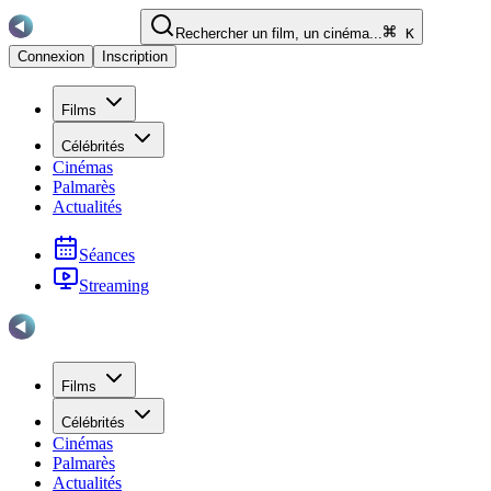
Rechercher un film, un cinéma...
K
Connexion
Inscription
Films
Célébrités
Cinémas
Palmarès
Actualités
Séances
Streaming
Films
Célébrités
Cinémas
Palmarès
Actualités