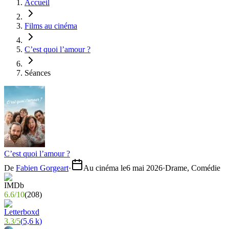
Accueil
Films au cinéma
C’est quoi l’amour ?
Séances
C’est quoi l’amour ?
De
Fabien Gorgeart
·
Au cinéma le
6 mai 2026
·
Drame, Comédie
6.6
/
10
(
208
)
3.3
/
5
(
5,6 k
)