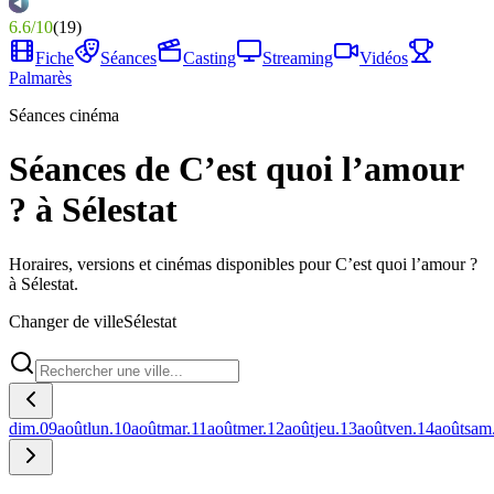
6.6
/
10
(
19
)
Fiche
Séances
Casting
Streaming
Vidéos
Palmarès
Séances cinéma
Séances de C’est quoi l’amour
? à Sélestat
Horaires, versions et cinémas disponibles pour C’est quoi l’amour ?
à Sélestat.
Changer de ville
Sélestat
dim.
09
août
lun.
10
août
mar.
11
août
mer.
12
août
jeu.
13
août
ven.
14
août
sam