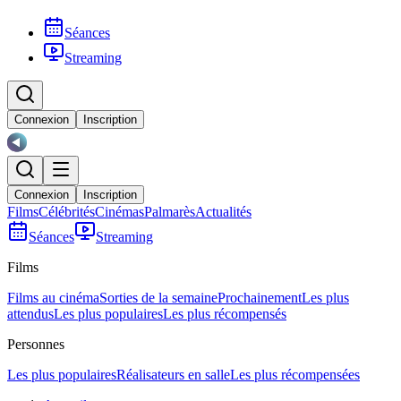
Séances
Streaming
Connexion
Inscription
Connexion
Inscription
Films
Célébrités
Cinémas
Palmarès
Actualités
Séances
Streaming
Films
Films au cinéma
Sorties de la semaine
Prochainement
Les plus
attendus
Les plus populaires
Les plus récompensés
Personnes
Les plus populaires
Réalisateurs en salle
Les plus récompensées