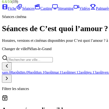
6.6
/
10
(
19
)
Fiche
Séances
Casting
Streaming
Vidéos
Palmarè
Séances cinéma
Séances de C’est quoi l’amour ?
Horaires, versions et cinémas disponibles pour C’est quoi l’amour ? à
Changer de ville
Plélan-le-Grand
sam.
08
août
dim.
09
août
lun.
10
août
mar.
11
août
mer.
12
août
jeu.
13
août
ven
Filtrer les séances