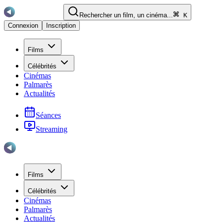
Rechercher un film, un cinéma...
K
Connexion
Inscription
Films
Célébrités
Cinémas
Palmarès
Actualités
Séances
Streaming
Films
Célébrités
Cinémas
Palmarès
Actualités