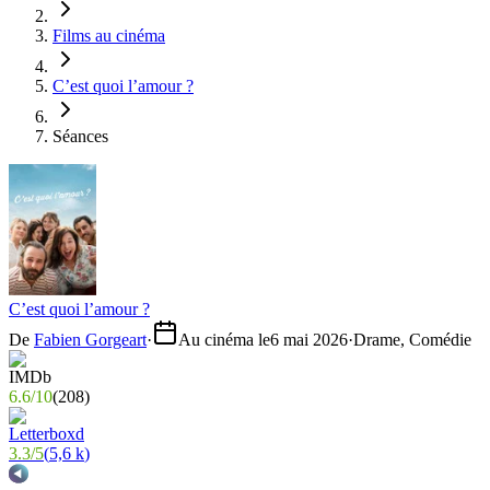
Films au cinéma
C’est quoi l’amour ?
Séances
C’est quoi l’amour ?
De
Fabien Gorgeart
·
Au cinéma le
6 mai 2026
·
Drame, Comédie
6.6
/
10
(
208
)
3.3
/
5
(
5,6 k
)