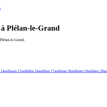
s
 à Plélan-le-Grand
 Plélan-le-Grand.
.
14
août
sam.
15
août
dim.
16
août
lun.
17
août
mar.
18
août
mer.
19
août
jeu.
20
ao