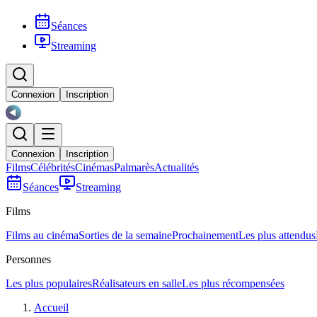
Séances
Streaming
Connexion
Inscription
Connexion
Inscription
Films
Célébrités
Cinémas
Palmarès
Actualités
Séances
Streaming
Films
Films au cinéma
Sorties de la semaine
Prochainement
Les plus attendus
Personnes
Les plus populaires
Réalisateurs en salle
Les plus récompensées
Accueil