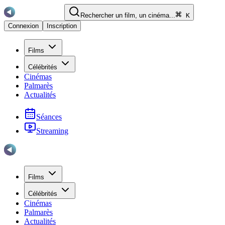
Rechercher un film, un cinéma...
K
Connexion
Inscription
Films
Célébrités
Cinémas
Palmarès
Actualités
Séances
Streaming
Films
Célébrités
Cinémas
Palmarès
Actualités