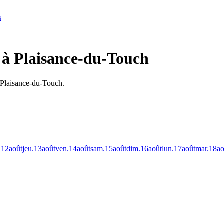
s
 à Plaisance-du-Touch
à Plaisance-du-Touch.
.
12
août
jeu.
13
août
ven.
14
août
sam.
15
août
dim.
16
août
lun.
17
août
mar.
18
ao