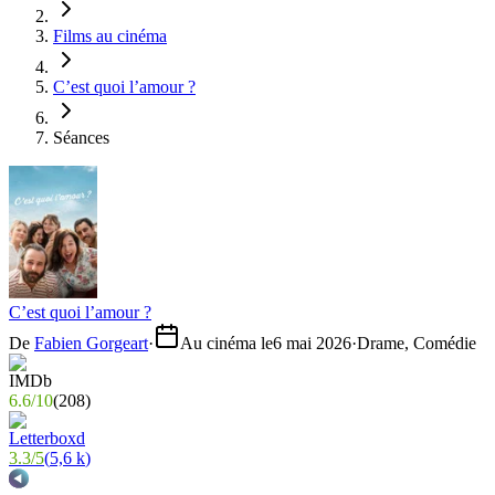
Films au cinéma
C’est quoi l’amour ?
Séances
C’est quoi l’amour ?
De
Fabien Gorgeart
·
Au cinéma le
6 mai 2026
·
Drame, Comédie
6.6
/
10
(
208
)
3.3
/
5
(
5,6 k
)