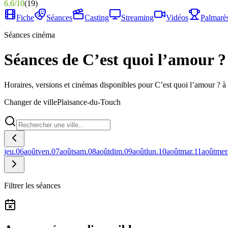
6.6
/
10
(
19
)
Fiche
Séances
Casting
Streaming
Vidéos
Palmarè
Séances cinéma
Séances de C’est quoi l’amour ?
Horaires, versions et cinémas disponibles pour C’est quoi l’amour ? 
Changer de ville
Plaisance-du-Touch
jeu.
06
août
ven.
07
août
sam.
08
août
dim.
09
août
lun.
10
août
mar.
11
août
mer
Filtrer les séances