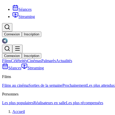
Séances
Streaming
Connexion
Inscription
Connexion
Inscription
Films
Célébrités
Cinémas
Palmarès
Actualités
Séances
Streaming
Films
Films au cinéma
Sorties de la semaine
Prochainement
Les plus attendus
Personnes
Les plus populaires
Réalisateurs en salle
Les plus récompensées
Accueil