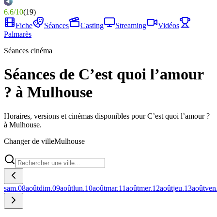
6.6
/
10
(
19
)
Fiche
Séances
Casting
Streaming
Vidéos
Palmarès
Séances cinéma
Séances de C’est quoi l’amour
? à Mulhouse
Horaires, versions et cinémas disponibles pour C’est quoi l’amour ?
à Mulhouse.
Changer de ville
Mulhouse
sam.
08
août
dim.
09
août
lun.
10
août
mar.
11
août
mer.
12
août
jeu.
13
août
ven