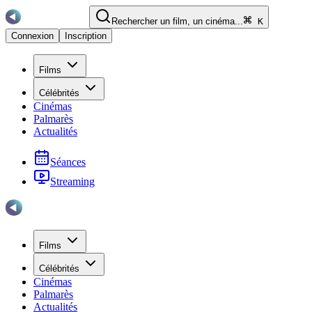
Rechercher un film, un cinéma...
K
Connexion
Inscription
Films
Célébrités
Cinémas
Palmarès
Actualités
Séances
Streaming
Films
Célébrités
Cinémas
Palmarès
Actualités