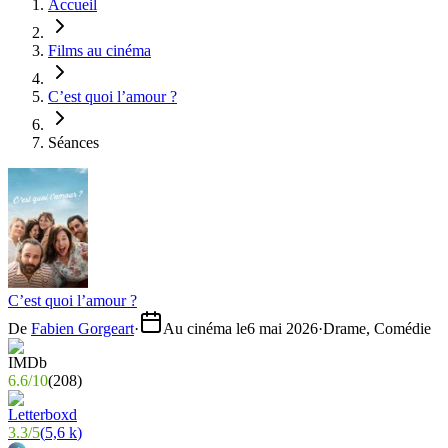
Accueil
Films au cinéma
C’est quoi l’amour ?
Séances
C’est quoi l’amour ?
De
Fabien Gorgeart
·
Au cinéma le
6 mai 2026
·
Drame, Comédie
6.6
/
10
(
208
)
3.3
/
5
(
5,6 k
)