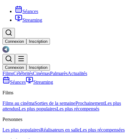
Séances
Streaming
Connexion
Inscription
Connexion
Inscription
Films
Célébrités
Cinémas
Palmarès
Actualités
Séances
Streaming
Films
Films au cinéma
Sorties de la semaine
Prochainement
Les plus
attendus
Les plus populaires
Les plus récompensés
Personnes
Les plus populaires
Réalisateurs en salle
Les plus récompensées