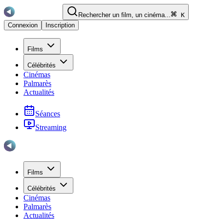
Rechercher un film, un cinéma...
K
Connexion
Inscription
Films
Célébrités
Cinémas
Palmarès
Actualités
Séances
Streaming
Films
Célébrités
Cinémas
Palmarès
Actualités