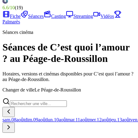
6.6
/
10
(
19
)
Fiche
Séances
Casting
Streaming
Vidéos
Palmarès
Séances cinéma
Séances de C’est quoi l’amour
? au Péage-de-Roussillon
Horaires, versions et cinémas disponibles pour C’est quoi l’amour ?
au Péage-de-Roussillon.
Changer de ville
Le Péage-de-Roussillon
sam.
08
août
dim.
09
août
lun.
10
août
mar.
11
août
mer.
12
août
jeu.
13
août
ven