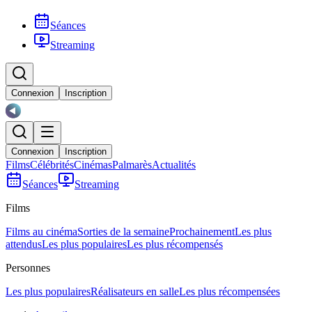
Séances
Streaming
Connexion
Inscription
Connexion
Inscription
Films
Célébrités
Cinémas
Palmarès
Actualités
Séances
Streaming
Films
Films au cinéma
Sorties de la semaine
Prochainement
Les plus
attendus
Les plus populaires
Les plus récompensés
Personnes
Les plus populaires
Réalisateurs en salle
Les plus récompensées