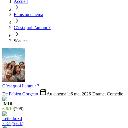
Accueil
Films au cinéma
C’est quoi l’amour ?
Séances
C’est quoi l’amour ?
De
Fabien Gorgeart
·
Au cinéma le
6 mai 2026
·
Drame, Comédie
6.6
/
10
(
208
)
3.3
/
5
(
5,6 k
)