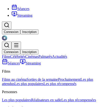
Séances
Streaming
Connexion
Inscription
Connexion
Inscription
Films
Célébrités
Cinémas
Palmarès
Actualités
Séances
Streaming
Films
Films au cinéma
Sorties de la semaine
Prochainement
Les plus
attendus
Les plus populaires
Les plus récompensés
Personnes
Les plus populaires
Réalisateurs en salle
Les plus récompensées