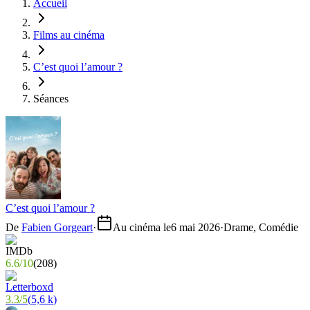
Accueil
Films au cinéma
C’est quoi l’amour ?
Séances
C’est quoi l’amour ?
De
Fabien Gorgeart
·
Au cinéma le
6 mai 2026
·
Drame, Comédie
6.6
/
10
(
208
)
3.3
/
5
(
5,6 k
)