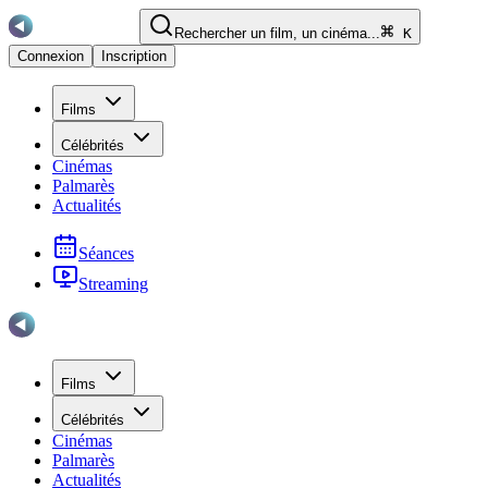
Rechercher un film, un cinéma...
K
Connexion
Inscription
Films
Célébrités
Cinémas
Palmarès
Actualités
Séances
Streaming
Films
Célébrités
Cinémas
Palmarès
Actualités