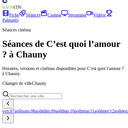
6.6
/
10
(
19
)
Fiche
Séances
Casting
Streaming
Vidéos
Palmarès
Séances cinéma
Séances de C’est quoi l’amour
? à Chauny
Horaires, versions et cinémas disponibles pour C’est quoi l’amour ?
à Chauny.
Changer de ville
Chauny
ven.
07
août
sam.
08
août
dim.
09
août
lun.
10
août
mar.
11
août
mer.
12
août
jeu