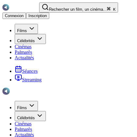
Rechercher un film, un cinéma...
K
Connexion
Inscription
Films
Célébrités
Cinémas
Palmarès
Actualités
Séances
Streaming
Films
Célébrités
Cinémas
Palmarès
Actualités