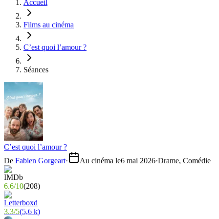
Accueil
Films au cinéma
C’est quoi l’amour ?
Séances
C’est quoi l’amour ?
De
Fabien Gorgeart
·
Au cinéma le
6 mai 2026
·
Drame, Comédie
6.6
/
10
(
208
)
3.3
/
5
(
5,6 k
)