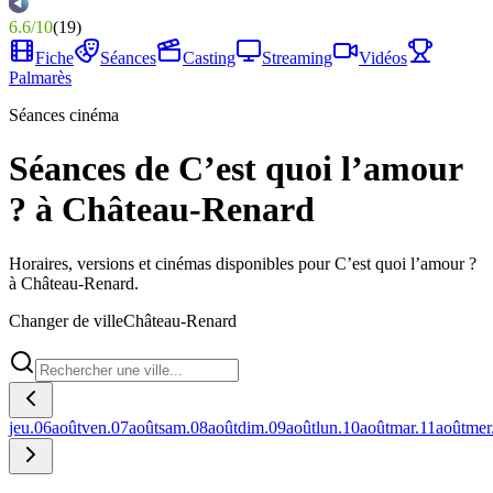
6.6
/
10
(
19
)
Fiche
Séances
Casting
Streaming
Vidéos
Palmarès
Séances cinéma
Séances de C’est quoi l’amour
? à Château-Renard
Horaires, versions et cinémas disponibles pour C’est quoi l’amour ?
à Château-Renard.
Changer de ville
Château-Renard
jeu.
06
août
ven.
07
août
sam.
08
août
dim.
09
août
lun.
10
août
mar.
11
août
mer