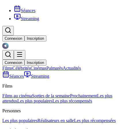
Séances
Streaming
Connexion
Inscription
Connexion
Inscription
Films
Célébrités
Cinémas
Palmarès
Actualités
Séances
Streaming
Films
Films au cinéma
Sorties de la semaine
Prochainement
Les plus
attendus
Les plus populaires
Les plus récompensés
Personnes
Les plus populaires
Réalisateurs en salle
Les plus récompensées