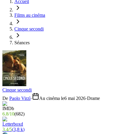
Accueil
Films au cinéma
Cinque secondi
Séances
Cinque secondi
De
Paolo Virzì
·
Au cinéma le
6 mai 2026
·
Drame
6.8
/
10
(
682
)
3.4
/
5
(
3,8 k
)