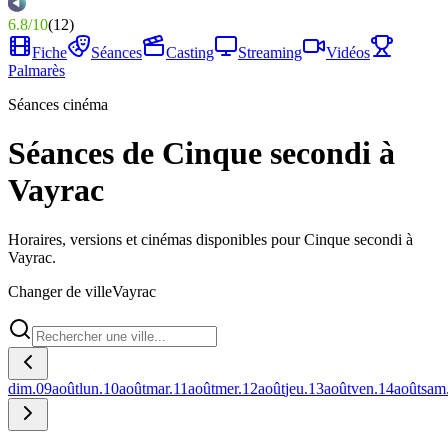
6.8
/
10
(
12
)
Fiche
Séances
Casting
Streaming
Vidéos
Palmarès
Séances cinéma
Séances de Cinque secondi à
Vayrac
Horaires, versions et cinémas disponibles pour Cinque secondi à
Vayrac.
Changer de ville
Vayrac
dim.
09
août
lun.
10
août
mar.
11
août
mer.
12
août
jeu.
13
août
ven.
14
août
sam