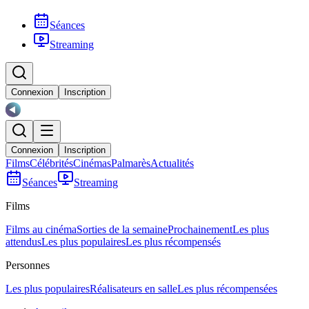
Séances
Streaming
Connexion
Inscription
Connexion
Inscription
Films
Célébrités
Cinémas
Palmarès
Actualités
Séances
Streaming
Films
Films au cinéma
Sorties de la semaine
Prochainement
Les plus
attendus
Les plus populaires
Les plus récompensés
Personnes
Les plus populaires
Réalisateurs en salle
Les plus récompensées