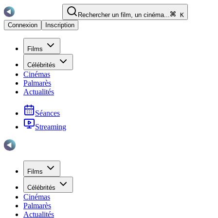
Rechercher un film, un cinéma...
K
Connexion
Inscription
Films
Célébrités
Cinémas
Palmarès
Actualités
Séances
Streaming
Films
Célébrités
Cinémas
Palmarès
Actualités