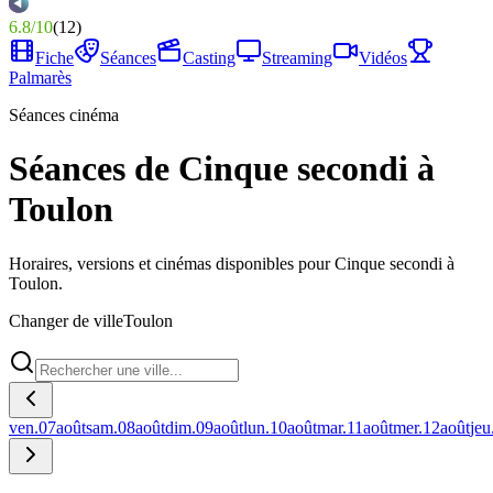
6.8
/
10
(
12
)
Fiche
Séances
Casting
Streaming
Vidéos
Palmarès
Séances cinéma
Séances de Cinque secondi à
Toulon
Horaires, versions et cinémas disponibles pour Cinque secondi à
Toulon.
Changer de ville
Toulon
ven.
07
août
sam.
08
août
dim.
09
août
lun.
10
août
mar.
11
août
mer.
12
août
jeu