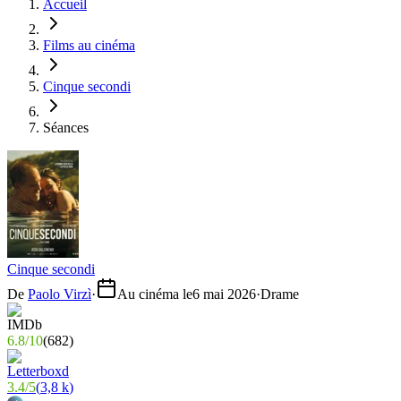
Accueil
Films au cinéma
Cinque secondi
Séances
Cinque secondi
De
Paolo Virzì
·
Au cinéma le
6 mai 2026
·
Drame
6.8
/
10
(
682
)
3.4
/
5
(
3,8 k
)