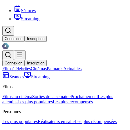
Séances
Streaming
Connexion
Inscription
Connexion
Inscription
Films
Célébrités
Cinémas
Palmarès
Actualités
Séances
Streaming
Films
Films au cinéma
Sorties de la semaine
Prochainement
Les plus
attendus
Les plus populaires
Les plus récompensés
Personnes
Les plus populaires
Réalisateurs en salle
Les plus récompensées