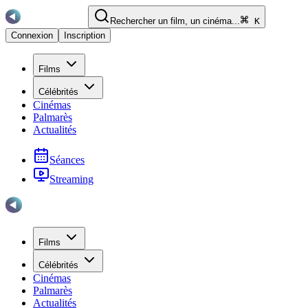
Rechercher un film, un cinéma...
K
Connexion
Inscription
Films
Célébrités
Cinémas
Palmarès
Actualités
Séances
Streaming
Films
Célébrités
Cinémas
Palmarès
Actualités