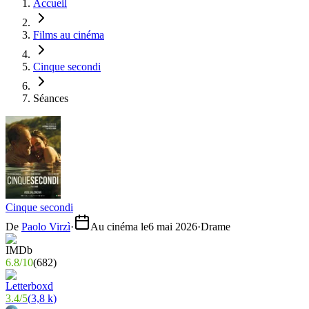
Accueil
Films au cinéma
Cinque secondi
Séances
Cinque secondi
De
Paolo Virzì
·
Au cinéma le
6 mai 2026
·
Drame
6.8
/
10
(
682
)
3.4
/
5
(
3,8 k
)