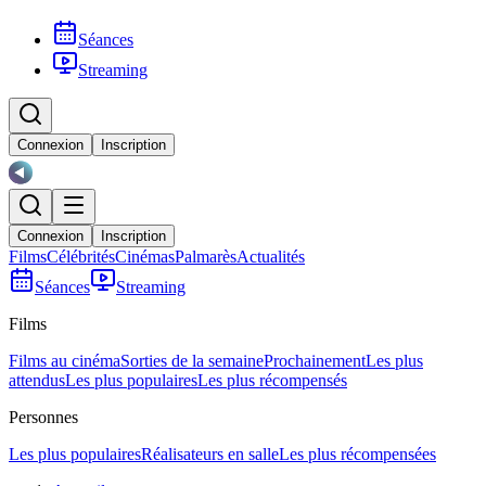
Séances
Streaming
Connexion
Inscription
Connexion
Inscription
Films
Célébrités
Cinémas
Palmarès
Actualités
Séances
Streaming
Films
Films au cinéma
Sorties de la semaine
Prochainement
Les plus
attendus
Les plus populaires
Les plus récompensés
Personnes
Les plus populaires
Réalisateurs en salle
Les plus récompensées