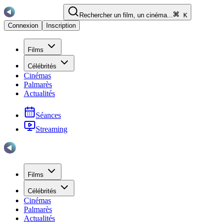
Rechercher un film, un cinéma...
K
Connexion
Inscription
Films
Célébrités
Cinémas
Palmarès
Actualités
Séances
Streaming
Films
Célébrités
Cinémas
Palmarès
Actualités