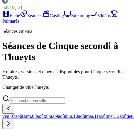
6.8
/
10
(
12
)
Fiche
Séances
Casting
Streaming
Vidéos
Palmarès
Séances cinéma
Séances de Cinque secondi à
Thueyts
Horaires, versions et cinémas disponibles pour Cinque secondi à
Thueyts.
Changer de ville
Thueyts
ven.
07
août
sam.
08
août
dim.
09
août
lun.
10
août
mar.
11
août
mer.
12
août
jeu