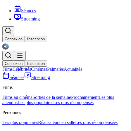
Séances
Streaming
Connexion
Inscription
Connexion
Inscription
Films
Célébrités
Cinémas
Palmarès
Actualités
Séances
Streaming
Films
Films au cinéma
Sorties de la semaine
Prochainement
Les plus
attendus
Les plus populaires
Les plus récompensés
Personnes
Les plus populaires
Réalisateurs en salle
Les plus récompensées