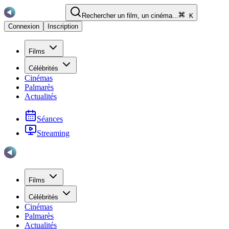
Rechercher un film, un cinéma...
K
Connexion
Inscription
Films
Célébrités
Cinémas
Palmarès
Actualités
Séances
Streaming
Films
Célébrités
Cinémas
Palmarès
Actualités