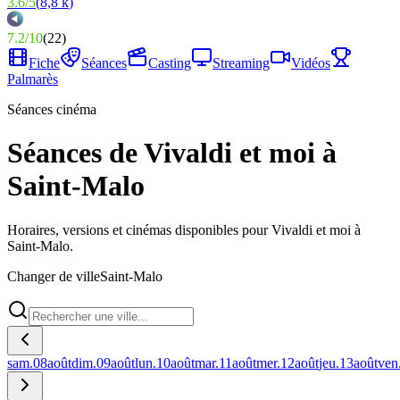
3.6
/
5
(
8,8 k
)
7.2
/
10
(
22
)
Fiche
Séances
Casting
Streaming
Vidéos
Palmarès
Séances cinéma
Séances de Vivaldi et moi à
Saint-Malo
Horaires, versions et cinémas disponibles pour Vivaldi et moi à
Saint-Malo.
Changer de ville
Saint-Malo
sam.
08
août
dim.
09
août
lun.
10
août
mar.
11
août
mer.
12
août
jeu.
13
août
ven