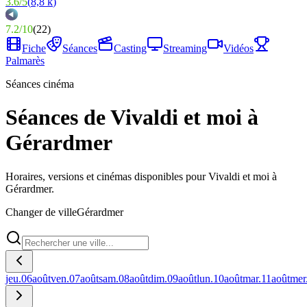
3.6
/
5
(
8,8 k
)
7.2
/
10
(
22
)
Fiche
Séances
Casting
Streaming
Vidéos
Palmarès
Séances cinéma
Séances de Vivaldi et moi à
Gérardmer
Horaires, versions et cinémas disponibles pour Vivaldi et moi à
Gérardmer.
Changer de ville
Gérardmer
jeu.
06
août
ven.
07
août
sam.
08
août
dim.
09
août
lun.
10
août
mar.
11
août
mer