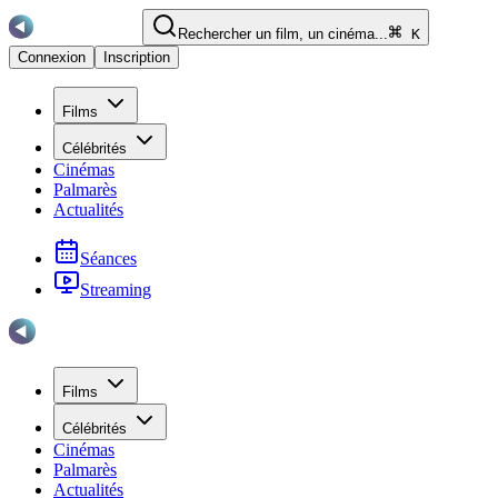
Rechercher un film, un cinéma...
K
Connexion
Inscription
Films
Célébrités
Cinémas
Palmarès
Actualités
Séances
Streaming
Films
Célébrités
Cinémas
Palmarès
Actualités