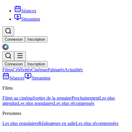
Séances
Streaming
Connexion
Inscription
Connexion
Inscription
Films
Célébrités
Cinémas
Palmarès
Actualités
Séances
Streaming
Films
Films au cinéma
Sorties de la semaine
Prochainement
Les plus
attendus
Les plus populaires
Les plus récompensés
Personnes
Les plus populaires
Réalisateurs en salle
Les plus récompensées