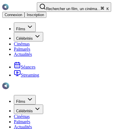
Rechercher un film, un cinéma...
K
Connexion
Inscription
Films
Célébrités
Cinémas
Palmarès
Actualités
Séances
Streaming
Films
Célébrités
Cinémas
Palmarès
Actualités