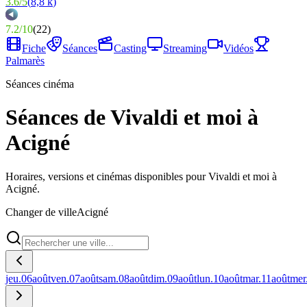
3.6
/
5
(
8,8 k
)
7.2
/
10
(
22
)
Fiche
Séances
Casting
Streaming
Vidéos
Palmarès
Séances cinéma
Séances de Vivaldi et moi à
Acigné
Horaires, versions et cinémas disponibles pour Vivaldi et moi à
Acigné.
Changer de ville
Acigné
jeu.
06
août
ven.
07
août
sam.
08
août
dim.
09
août
lun.
10
août
mar.
11
août
mer