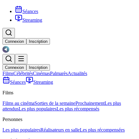
Séances
Streaming
Connexion
Inscription
Connexion
Inscription
Films
Célébrités
Cinémas
Palmarès
Actualités
Séances
Streaming
Films
Films au cinéma
Sorties de la semaine
Prochainement
Les plus
attendus
Les plus populaires
Les plus récompensés
Personnes
Les plus populaires
Réalisateurs en salle
Les plus récompensées