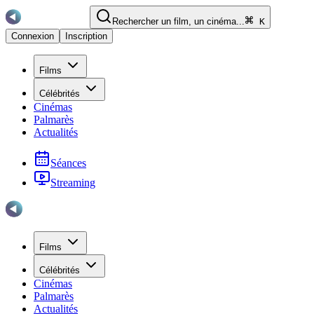
Rechercher un film, un cinéma...
K
Connexion
Inscription
Films
Célébrités
Cinémas
Palmarès
Actualités
Séances
Streaming
Films
Célébrités
Cinémas
Palmarès
Actualités