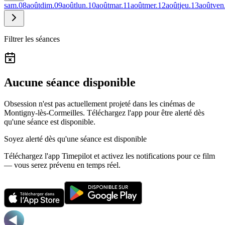
sam.
08
août
dim.
09
août
lun.
10
août
mar.
11
août
mer.
12
août
jeu.
13
août
ven
Filtrer les séances
Aucune séance disponible
Obsession n'est pas actuellement projeté dans les cinémas de
Montigny-lès-Cormeilles.
Téléchargez l'app pour être alerté dès
qu'une séance est disponible.
Soyez alerté dès qu'une séance est disponible
Téléchargez l'app Timepilot et activez les notifications pour ce film
— vous serez prévenu en temps réel.