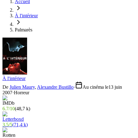
Accueil
À l'intérieur
Palmarès
À l'intérieur
De
Julien Maury
,
Alexandre Bustillo
·
Au cinéma le
13 juin
2007
·
Horreur
6.7
/
10
(
48,7 k
)
3.5
/
5
(
71,4 k
)