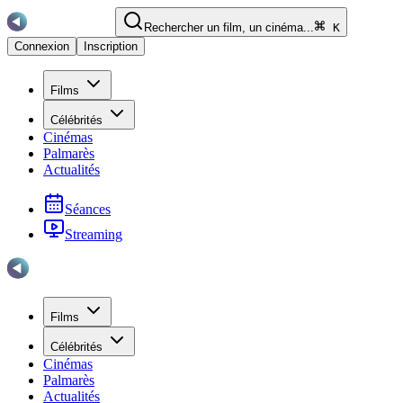
Rechercher un film, un cinéma...
K
Connexion
Inscription
Films
Célébrités
Cinémas
Palmarès
Actualités
Séances
Streaming
Films
Célébrités
Cinémas
Palmarès
Actualités