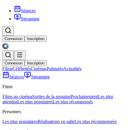
Séances
Streaming
Connexion
Inscription
Connexion
Inscription
Films
Célébrités
Cinémas
Palmarès
Actualités
Séances
Streaming
Films
Films au cinéma
Sorties de la semaine
Prochainement
Les plus
attendus
Les plus populaires
Les plus récompensés
Personnes
Les plus populaires
Réalisateurs en salle
Les plus récompensées