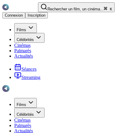
Rechercher un film, un cinéma...
K
Connexion
Inscription
Films
Célébrités
Cinémas
Palmarès
Actualités
Séances
Streaming
Films
Célébrités
Cinémas
Palmarès
Actualités