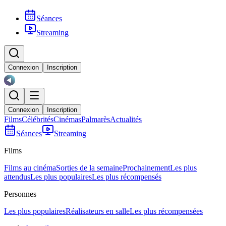
Séances
Streaming
Connexion
Inscription
Connexion
Inscription
Films
Célébrités
Cinémas
Palmarès
Actualités
Séances
Streaming
Films
Films au cinéma
Sorties de la semaine
Prochainement
Les plus
attendus
Les plus populaires
Les plus récompensés
Personnes
Les plus populaires
Réalisateurs en salle
Les plus récompensées