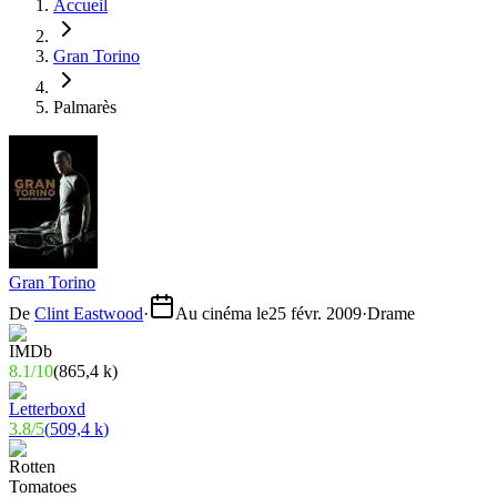
Accueil
Gran Torino
Palmarès
Gran Torino
De
Clint Eastwood
·
Au cinéma le
25 févr. 2009
·
Drame
8.1
/
10
(
865,4 k
)
3.8
/
5
(
509,4 k
)