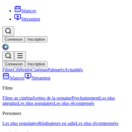
Séances
Streaming
Connexion
Inscription
Connexion
Inscription
Films
Célébrités
Cinémas
Palmarès
Actualités
Séances
Streaming
Films
Films au cinéma
Sorties de la semaine
Prochainement
Les plus
attendus
Les plus populaires
Les plus récompensés
Personnes
Les plus populaires
Réalisateurs en salle
Les plus récompensées