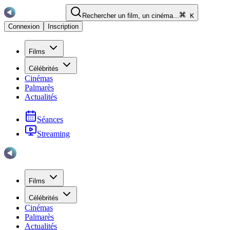
Rechercher un film, un cinéma...
K
Connexion
Inscription
Films
Célébrités
Cinémas
Palmarès
Actualités
Séances
Streaming
Films
Célébrités
Cinémas
Palmarès
Actualités