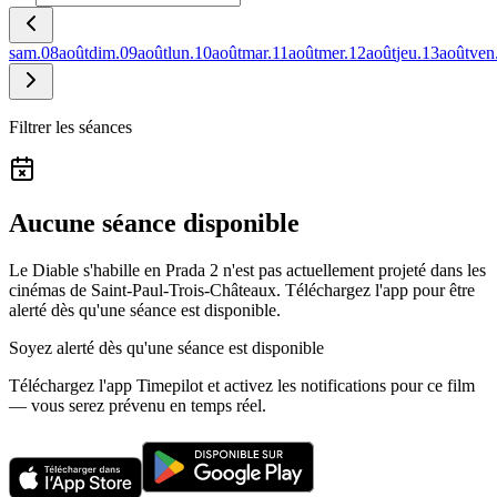
sam.
08
août
dim.
09
août
lun.
10
août
mar.
11
août
mer.
12
août
jeu.
13
août
ven
Filtrer les séances
Aucune séance disponible
Le Diable s'habille en Prada 2 n'est pas actuellement projeté dans les
cinémas de Saint-Paul-Trois-Châteaux.
Téléchargez l'app pour être
alerté dès qu'une séance est disponible.
Soyez alerté dès qu'une séance est disponible
Téléchargez l'app Timepilot et activez les notifications pour ce film
— vous serez prévenu en temps réel.