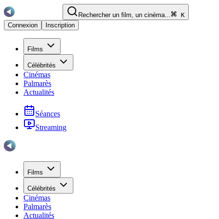
Rechercher un film, un cinéma...
K
Connexion
Inscription
Films
Célébrités
Cinémas
Palmarès
Actualités
Séances
Streaming
Films
Célébrités
Cinémas
Palmarès
Actualités