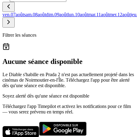
ven.
07
août
sam.
08
août
dim.
09
août
lun.
10
août
mar.
11
août
mer.
12
août
jeu
Filtrer les séances
Aucune séance disponible
Le Diable s'habille en Prada 2 n'est pas actuellement projeté dans les
cinémas de Noirmoutier-en-l'Île.
Téléchargez l'app pour être alerté
dès qu'une séance est disponible.
Soyez alerté dès qu'une séance est disponible
Téléchargez l'app Timepilot et activez les notifications pour ce film
— vous serez prévenu en temps réel.