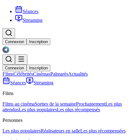
Séances
Streaming
Connexion
Inscription
Connexion
Inscription
Films
Célébrités
Cinémas
Palmarès
Actualités
Séances
Streaming
Films
Films au cinéma
Sorties de la semaine
Prochainement
Les plus
attendus
Les plus populaires
Les plus récompensés
Personnes
Les plus populaires
Réalisateurs en salle
Les plus récompensées