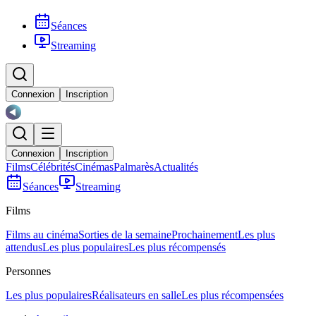
Séances
Streaming
Connexion
Inscription
Connexion
Inscription
Films
Célébrités
Cinémas
Palmarès
Actualités
Séances
Streaming
Films
Films au cinéma
Sorties de la semaine
Prochainement
Les plus
attendus
Les plus populaires
Les plus récompensés
Personnes
Les plus populaires
Réalisateurs en salle
Les plus récompensées