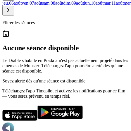
jeu.
06
août
ven.
07
août
sam.
08
août
dim.
09
août
lun.
10
août
mar.
11
août
mer
Filtrer les séances
Aucune séance disponible
Le Diable s'habille en Prada 2 n'est pas actuellement projeté dans les
cinémas de Munster.
Téléchargez l'app pour être alerté dès qu'une
séance est disponible.
Soyez alerté dès qu'une séance est disponible
Téléchargez l'app Timepilot et activez les notifications pour ce film
— vous serez prévenu en temps réel.