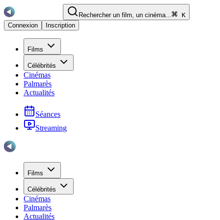
Rechercher un film, un cinéma...
K
Connexion
Inscription
Films
Célébrités
Cinémas
Palmarès
Actualités
Séances
Streaming
Films
Célébrités
Cinémas
Palmarès
Actualités