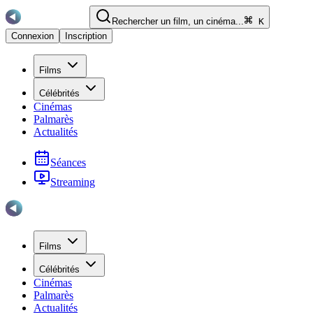
Rechercher un film, un cinéma...
K
Connexion
Inscription
Films
Célébrités
Cinémas
Palmarès
Actualités
Séances
Streaming
Films
Célébrités
Cinémas
Palmarès
Actualités