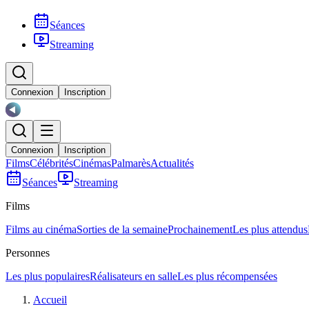
Séances
Streaming
Connexion
Inscription
Connexion
Inscription
Films
Célébrités
Cinémas
Palmarès
Actualités
Séances
Streaming
Films
Films au cinéma
Sorties de la semaine
Prochainement
Les plus attendus
Personnes
Les plus populaires
Réalisateurs en salle
Les plus récompensées
Accueil