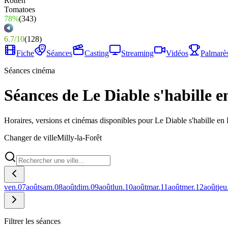
78%
(
343
)
6.7
/
10
(
128
)
Fiche
Séances
Casting
Streaming
Vidéos
Palmarè
Séances cinéma
Séances de Le Diable s'habille e
Horaires, versions et cinémas disponibles pour Le Diable s'habille en 
Changer de ville
Milly-la-Forêt
ven.
07
août
sam.
08
août
dim.
09
août
lun.
10
août
mar.
11
août
mer.
12
août
jeu
Filtrer les séances