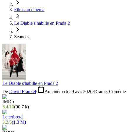
Films au cinéma
Le Diable s'habille en Prada 2
Séances
Le Diable s'habille en Prada 2
De
David Frankel
·
Au cinéma le
29 avr. 2026
·
Drame, Comédie
6.4
/
10
(
90,7 k
)
3.2
/
5
(
1,3 M
)