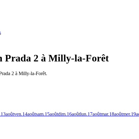
s
n Prada 2 à Milly-la-Forêt
Prada 2 à Milly-la-Forêt.
.
13
août
ven.
14
août
sam.
15
août
dim.
16
août
lun.
17
août
mar.
18
août
mer.
19
a