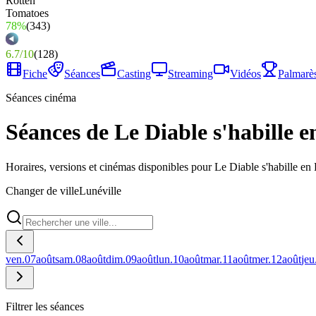
78%
(
343
)
6.7
/
10
(
128
)
Fiche
Séances
Casting
Streaming
Vidéos
Palmarè
Séances cinéma
Séances de Le Diable s'habille e
Horaires, versions et cinémas disponibles pour Le Diable s'habille en 
Changer de ville
Lunéville
ven.
07
août
sam.
08
août
dim.
09
août
lun.
10
août
mar.
11
août
mer.
12
août
jeu
Filtrer les séances