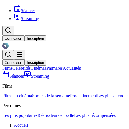
Séances
Streaming
Connexion
Inscription
Connexion
Inscription
Films
Célébrités
Cinémas
Palmarès
Actualités
Séances
Streaming
Films
Films au cinéma
Sorties de la semaine
Prochainement
Les plus attendus
Personnes
Les plus populaires
Réalisateurs en salle
Les plus récompensées
Accueil