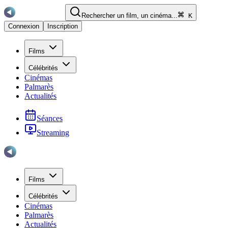
Rechercher un film, un cinéma...
K
Connexion
Inscription
Films
Célébrités
Cinémas
Palmarès
Actualités
Séances
Streaming
Films
Célébrités
Cinémas
Palmarès
Actualités