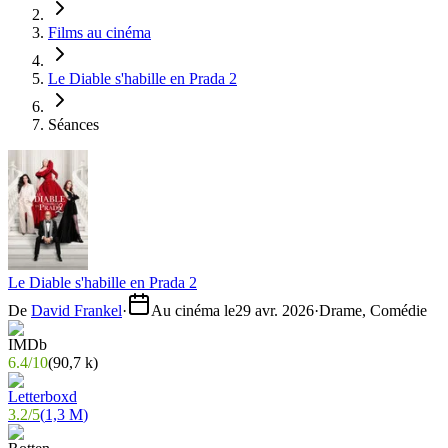
Films au cinéma
Le Diable s'habille en Prada 2
Séances
Le Diable s'habille en Prada 2
De
David Frankel
·
Au cinéma le
29 avr. 2026
·
Drame, Comédie
6.4
/
10
(
90,7 k
)
3.2
/
5
(
1,3 M
)