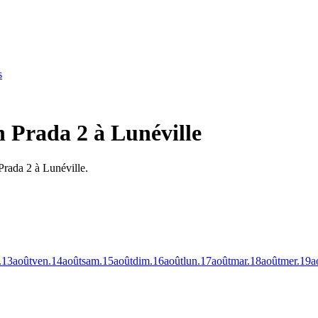
s
n Prada 2 à Lunéville
Prada 2 à Lunéville.
.
13
août
ven.
14
août
sam.
15
août
dim.
16
août
lun.
17
août
mar.
18
août
mer.
19
a