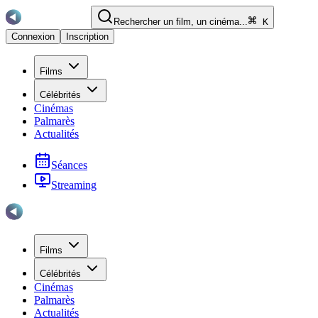
Rechercher un film, un cinéma...
K
Connexion
Inscription
Films
Célébrités
Cinémas
Palmarès
Actualités
Séances
Streaming
Films
Célébrités
Cinémas
Palmarès
Actualités