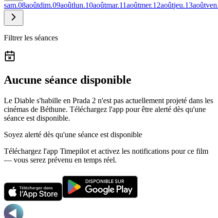
sam.
08
août
dim.
09
août
lun.
10
août
mar.
11
août
mer.
12
août
jeu.
13
août
ven
Filtrer les séances
Aucune séance disponible
Le Diable s'habille en Prada 2 n'est pas actuellement projeté dans les
cinémas de Béthune.
Téléchargez l'app pour être alerté dès qu'une
séance est disponible.
Soyez alerté dès qu'une séance est disponible
Téléchargez l'app Timepilot et activez les notifications pour ce film
— vous serez prévenu en temps réel.