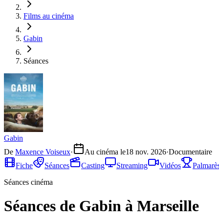
Films au cinéma
Gabin
Séances
Gabin
De
Maxence Voiseux
·
Au cinéma le
18 nov. 2026
·
Documentaire
Fiche
Séances
Casting
Streaming
Vidéos
Palmarè
Séances cinéma
Séances de Gabin à Marseille