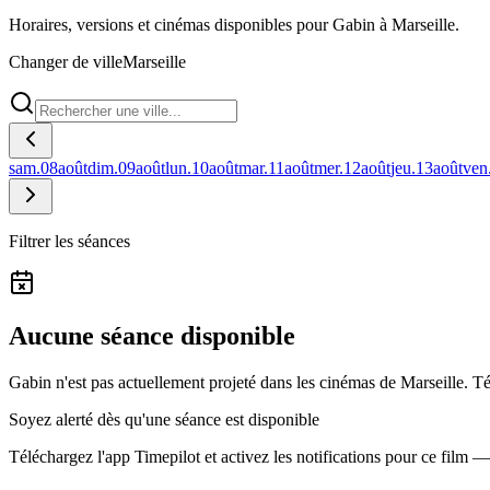
Horaires, versions et cinémas disponibles pour Gabin à Marseille.
Changer de ville
Marseille
sam.
08
août
dim.
09
août
lun.
10
août
mar.
11
août
mer.
12
août
jeu.
13
août
ven
Filtrer les séances
Aucune séance disponible
Gabin n'est pas actuellement projeté dans les cinémas de Marseille.
Té
Soyez alerté dès qu'une séance est disponible
Téléchargez l'app Timepilot et activez les notifications pour ce film 