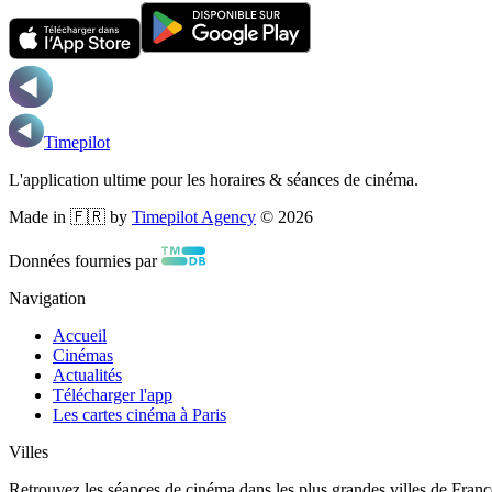
Timepilot
L'application ultime pour les horaires & séances de cinéma.
Made in 🇫🇷 by
Timepilot Agency
©
2026
Données fournies par
Navigation
Accueil
Cinémas
Actualités
Télécharger l'app
Les cartes cinéma à Paris
Villes
Retrouvez les séances de cinéma dans les plus grandes villes de Franc