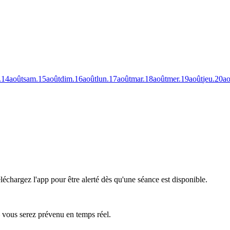
.
14
août
sam.
15
août
dim.
16
août
lun.
17
août
mar.
18
août
mer.
19
août
jeu.
20
ao
léchargez l'app pour être alerté dès qu'une séance est disponible.
— vous serez prévenu en temps réel.