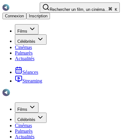
Rechercher un film, un cinéma...
K
Connexion
Inscription
Films
Célébrités
Cinémas
Palmarès
Actualités
Séances
Streaming
Films
Célébrités
Cinémas
Palmarès
Actualités