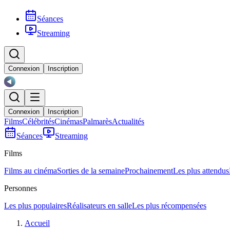
Séances
Streaming
Connexion
Inscription
Connexion
Inscription
Films
Célébrités
Cinémas
Palmarès
Actualités
Séances
Streaming
Films
Films au cinéma
Sorties de la semaine
Prochainement
Les plus attendus
Personnes
Les plus populaires
Réalisateurs en salle
Les plus récompensées
Accueil