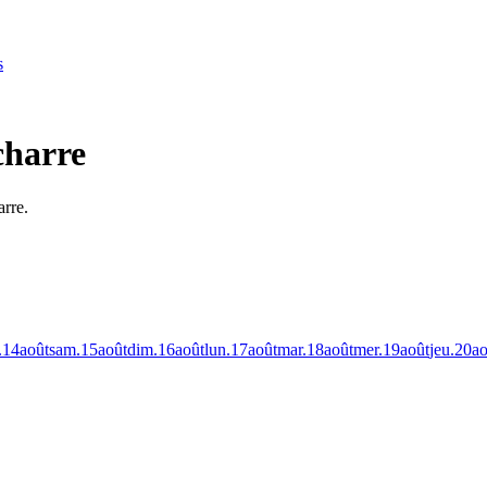
s
charre
arre.
.
14
août
sam.
15
août
dim.
16
août
lun.
17
août
mar.
18
août
mer.
19
août
jeu.
20
ao