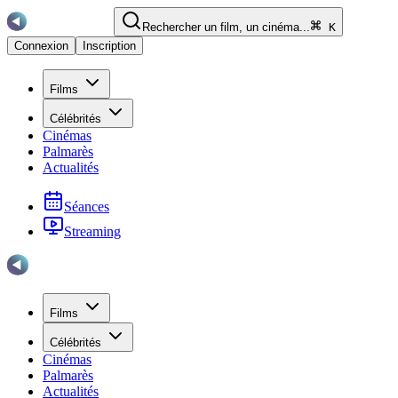
Rechercher un film, un cinéma...
K
Connexion
Inscription
Films
Célébrités
Cinémas
Palmarès
Actualités
Séances
Streaming
Films
Célébrités
Cinémas
Palmarès
Actualités