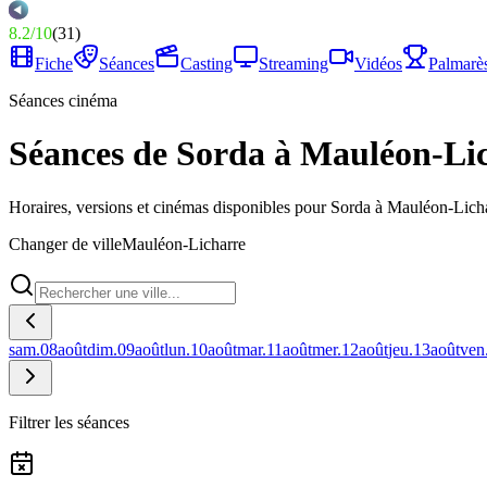
8.2
/
10
(
31
)
Fiche
Séances
Casting
Streaming
Vidéos
Palmarè
Séances cinéma
Séances de Sorda à Mauléon-Li
Horaires, versions et cinémas disponibles pour Sorda à Mauléon-Lich
Changer de ville
Mauléon-Licharre
sam.
08
août
dim.
09
août
lun.
10
août
mar.
11
août
mer.
12
août
jeu.
13
août
ven
Filtrer les séances