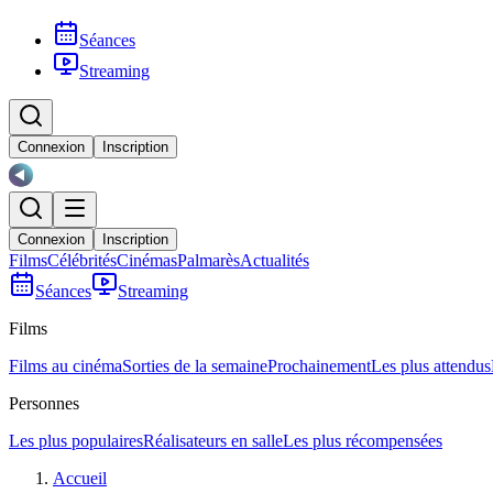
Séances
Streaming
Connexion
Inscription
Connexion
Inscription
Films
Célébrités
Cinémas
Palmarès
Actualités
Séances
Streaming
Films
Films au cinéma
Sorties de la semaine
Prochainement
Les plus attendus
Personnes
Les plus populaires
Réalisateurs en salle
Les plus récompensées
Accueil