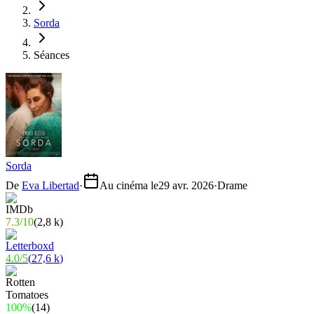
Sorda
Séances
Sorda
De
Eva Libertad
·
Au cinéma le
29 avr. 2026
·
Drame
7.3
/
10
(
2,8 k
)
4.0
/
5
(
27,6 k
)
100%
(
14
)