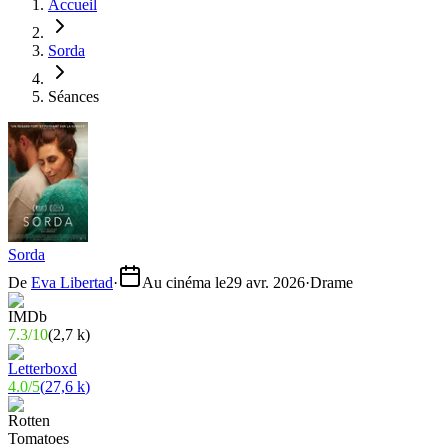
Accueil
Sorda
Séances
Sorda
De
Eva Libertad
·
Au cinéma le
29 avr. 2026
·
Drame
7.3
/
10
(
2,7 k
)
4.0
/
5
(
27,6 k
)