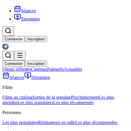
Séances
Streaming
Connexion
Inscription
Connexion
Inscription
Films
Célébrités
Cinémas
Palmarès
Actualités
Séances
Streaming
Films
Films au cinéma
Sorties de la semaine
Prochainement
Les plus
attendus
Les plus populaires
Les plus récompensés
Personnes
Les plus populaires
Réalisateurs en salle
Les plus récompensées