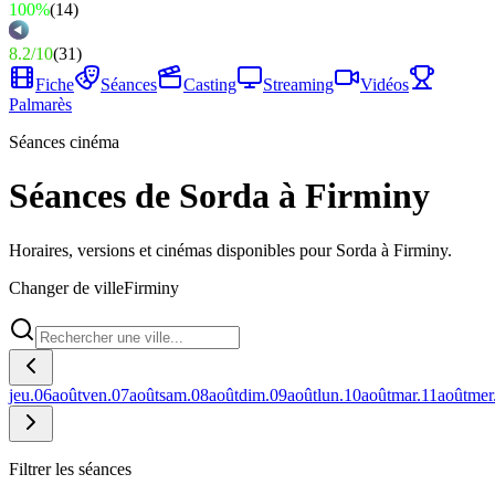
100%
(
14
)
8.2
/
10
(
31
)
Fiche
Séances
Casting
Streaming
Vidéos
Palmarès
Séances cinéma
Séances de Sorda à Firminy
Horaires, versions et cinémas disponibles pour Sorda à Firminy.
Changer de ville
Firminy
jeu.
06
août
ven.
07
août
sam.
08
août
dim.
09
août
lun.
10
août
mar.
11
août
mer
Filtrer les séances