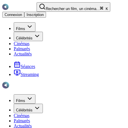
Rechercher un film, un cinéma...
K
Connexion
Inscription
Films
Célébrités
Cinémas
Palmarès
Actualités
Séances
Streaming
Films
Célébrités
Cinémas
Palmarès
Actualités