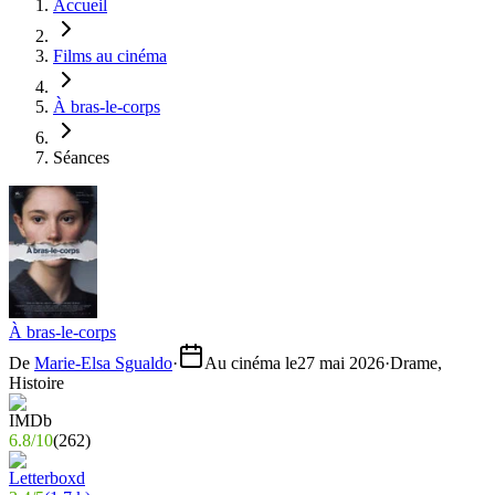
Accueil
Films au cinéma
À bras-le-corps
Séances
À bras-le-corps
De
Marie-Elsa Sgualdo
·
Au cinéma le
27 mai 2026
·
Drame,
Histoire
6.8
/
10
(
262
)