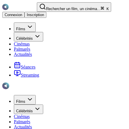
Rechercher un film, un cinéma...
K
Connexion
Inscription
Films
Célébrités
Cinémas
Palmarès
Actualités
Séances
Streaming
Films
Célébrités
Cinémas
Palmarès
Actualités