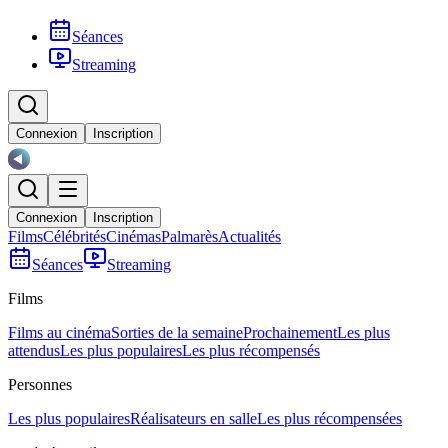
Séances
Streaming
Connexion
Inscription
Connexion
Inscription
Films
Célébrités
Cinémas
Palmarès
Actualités
Séances
Streaming
Films
Films au cinéma
Sorties de la semaine
Prochainement
Les plus
attendus
Les plus populaires
Les plus récompensés
Personnes
Les plus populaires
Réalisateurs en salle
Les plus récompensées