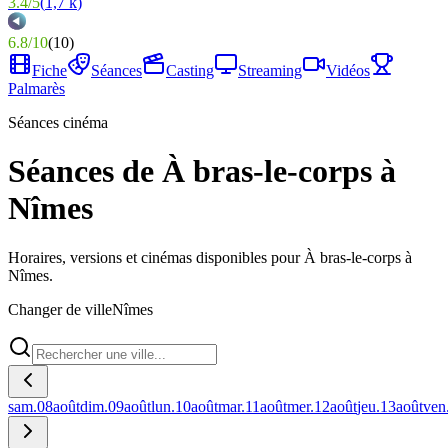
3.4
/
5
(
1,7 k
)
6.8
/
10
(
10
)
Fiche
Séances
Casting
Streaming
Vidéos
Palmarès
Séances cinéma
Séances de À bras-le-corps à
Nîmes
Horaires, versions et cinémas disponibles pour À bras-le-corps à
Nîmes.
Changer de ville
Nîmes
sam.
08
août
dim.
09
août
lun.
10
août
mar.
11
août
mer.
12
août
jeu.
13
août
ven