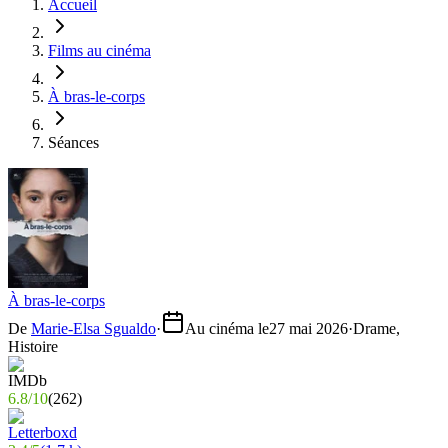
Accueil
Films au cinéma
À bras-le-corps
Séances
À bras-le-corps
De
Marie-Elsa Sgualdo
·
Au cinéma le
27 mai 2026
·
Drame,
Histoire
6.8
/
10
(
262
)