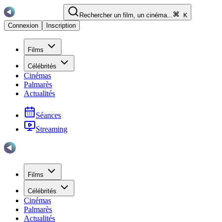
Rechercher un film, un cinéma...
K
Connexion
Inscription
Films
Célébrités
Cinémas
Palmarès
Actualités
Séances
Streaming
Films
Célébrités
Cinémas
Palmarès
Actualités