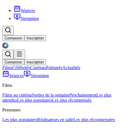
Séances
Streaming
Connexion
Inscription
Connexion
Inscription
Films
Célébrités
Cinémas
Palmarès
Actualités
Séances
Streaming
Films
Films au cinéma
Sorties de la semaine
Prochainement
Les plus
attendus
Les plus populaires
Les plus récompensés
Personnes
Les plus populaires
Réalisateurs en salle
Les plus récompensées