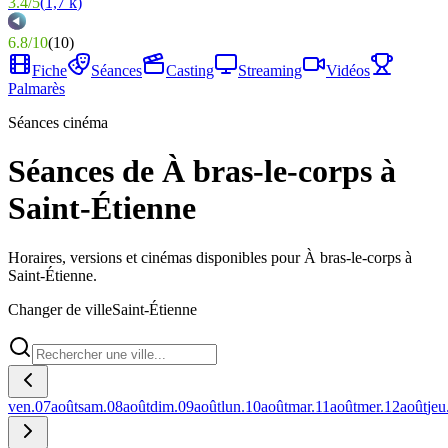
3.4
/
5
(
1,7 k
)
6.8
/
10
(
10
)
Fiche
Séances
Casting
Streaming
Vidéos
Palmarès
Séances cinéma
Séances de À bras-le-corps à
Saint-Étienne
Horaires, versions et cinémas disponibles pour À bras-le-corps à
Saint-Étienne.
Changer de ville
Saint-Étienne
ven.
07
août
sam.
08
août
dim.
09
août
lun.
10
août
mar.
11
août
mer.
12
août
jeu