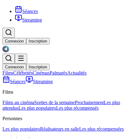
Séances
Streaming
Connexion
Inscription
Connexion
Inscription
Films
Célébrités
Cinémas
Palmarès
Actualités
Séances
Streaming
Films
Films au cinéma
Sorties de la semaine
Prochainement
Les plus
attendus
Les plus populaires
Les plus récompensés
Personnes
Les plus populaires
Réalisateurs en salle
Les plus récompensées