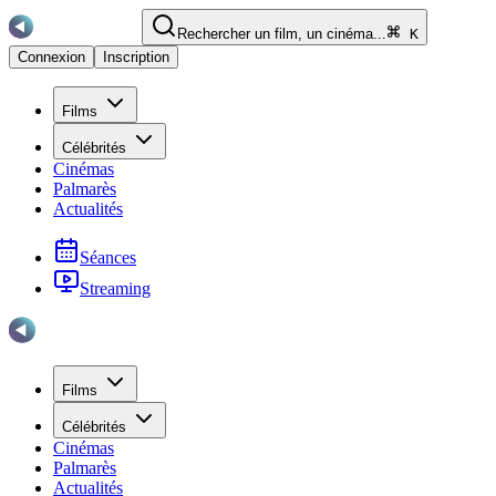
Rechercher un film, un cinéma...
K
Connexion
Inscription
Films
Célébrités
Cinémas
Palmarès
Actualités
Séances
Streaming
Films
Célébrités
Cinémas
Palmarès
Actualités