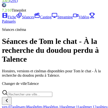
3.6
/
5
(
291
)
7.2
/
10
Timepilot
Fiche
Séances
Casting
Streaming
Vidéos
Palmarès
Séances cinéma
Séances de Tom le chat - À la
recherche du doudou perdu à
Talence
Horaires, versions et cinémas disponibles pour Tom le chat - À la
recherche du doudou perdu à Talence.
Changer de ville
Talence
ven.
07
août
sam.
08
août
dim.
09
août
lun.
10
août
mar.
11
août
mer.
12
août
jeu