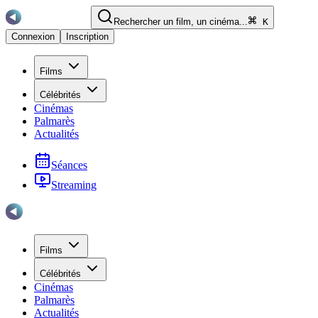
Rechercher un film, un cinéma...
K
Connexion
Inscription
Films
Célébrités
Cinémas
Palmarès
Actualités
Séances
Streaming
Films
Célébrités
Cinémas
Palmarès
Actualités