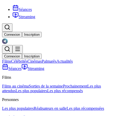
Séances
Streaming
Connexion
Inscription
Connexion
Inscription
Films
Célébrités
Cinémas
Palmarès
Actualités
Séances
Streaming
Films
Films au cinéma
Sorties de la semaine
Prochainement
Les plus
attendus
Les plus populaires
Les plus récompensés
Personnes
Les plus populaires
Réalisateurs en salle
Les plus récompensées