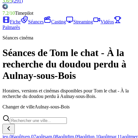
3.6
/
5
(
291
)
7.2
/
10
Timepilot
Fiche
Séances
Casting
Streaming
Vidéos
Palmarès
Séances cinéma
Séances de Tom le chat - À la
recherche du doudou perdu à
Aulnay-sous-Bois
Horaires, versions et cinémas disponibles pour Tom le chat - À la
recherche du doudou perdu à Aulnay-sous-Bois.
Changer de ville
Aulnay-sous-Bois
jeu.
06
août
ven.
07
août
sam.
08
août
dim.
09
août
lun.
10
août
mar.
11
août
mer