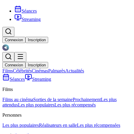
Séances
Streaming
Connexion
Inscription
Connexion
Inscription
Films
Célébrités
Cinémas
Palmarès
Actualités
Séances
Streaming
Films
Films au cinéma
Sorties de la semaine
Prochainement
Les plus
attendus
Les plus populaires
Les plus récompensés
Personnes
Les plus populaires
Réalisateurs en salle
Les plus récompensées