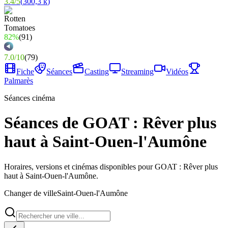
3.4
/
5
(
300,3 k
)
82%
(
91
)
7.0
/
10
(
79
)
Fiche
Séances
Casting
Streaming
Vidéos
Palmarès
Séances cinéma
Séances de GOAT : Rêver plus
haut à Saint-Ouen-l'Aumône
Horaires, versions et cinémas disponibles pour GOAT : Rêver plus
haut à Saint-Ouen-l'Aumône.
Changer de ville
Saint-Ouen-l'Aumône