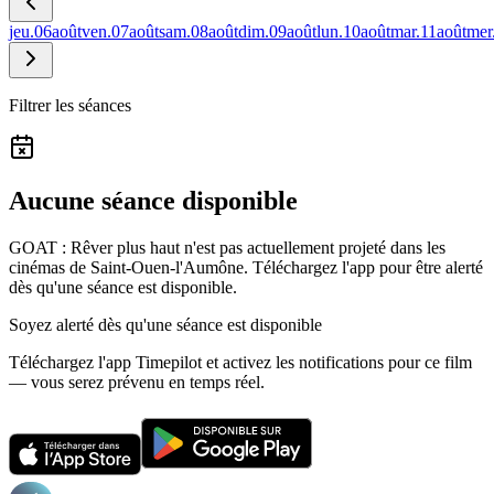
jeu.
06
août
ven.
07
août
sam.
08
août
dim.
09
août
lun.
10
août
mar.
11
août
mer
Filtrer les séances
Aucune séance disponible
GOAT : Rêver plus haut n'est pas actuellement projeté dans les
cinémas de Saint-Ouen-l'Aumône.
Téléchargez l'app pour être alerté
dès qu'une séance est disponible.
Soyez alerté dès qu'une séance est disponible
Téléchargez l'app Timepilot et activez les notifications pour ce film
— vous serez prévenu en temps réel.