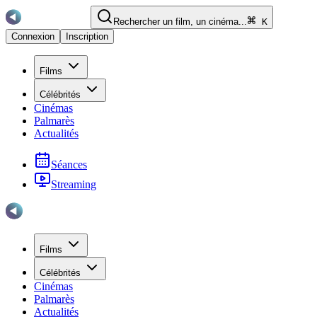
Rechercher un film, un cinéma...
K
Connexion
Inscription
Films
Célébrités
Cinémas
Palmarès
Actualités
Séances
Streaming
Films
Célébrités
Cinémas
Palmarès
Actualités