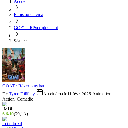
Accueil
Films au cinéma
GOAT : Rêver plus haut
Séances
GOAT : Rêver plus haut
De
Tyree Dillihay
·
Au cinéma le
11 févr. 2026
·
Animation,
Action, Comédie
6.6
/
10
(
29,1 k
)