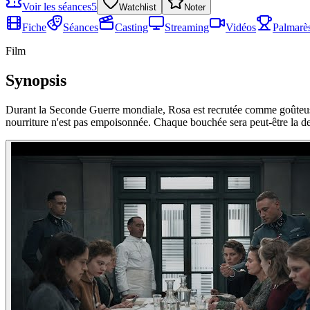
Voir les séances
5
Watchlist
Noter
Fiche
Séances
Casting
Streaming
Vidéos
Palmarè
Film
Synopsis
Durant la Seconde Guerre mondiale, Rosa est recrutée comme goûteuse p
nourriture n'est pas empoisonnée. Chaque bouchée sera peut-être la 