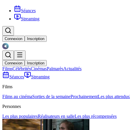
Séances
Streaming
Connexion
Inscription
Connexion
Inscription
Films
Célébrités
Cinémas
Palmarès
Actualités
Séances
Streaming
Films
Films au cinéma
Sorties de la semaine
Prochainement
Les plus attendus
Personnes
Les plus populaires
Réalisateurs en salle
Les plus récompensées