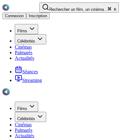
Rechercher un film, un cinéma...
K
Connexion
Inscription
Films
Célébrités
Cinémas
Palmarès
Actualités
Séances
Streaming
Films
Célébrités
Cinémas
Palmarès
Actualités