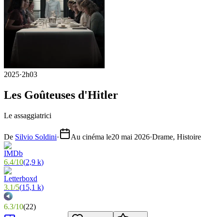
2025
·
2h03
Les Goûteuses d'Hitler
Le assaggiatrici
De
Silvio Soldini
·
Au cinéma le
20 mai 2026
·
Drame, Histoire
6.4
/
10
(
2,9 k
)
3.1
/
5
(
15,1 k
)
6.3
/
10
(
22
)