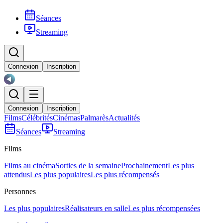
Séances
Streaming
Connexion
Inscription
Connexion
Inscription
Films
Célébrités
Cinémas
Palmarès
Actualités
Séances
Streaming
Films
Films au cinéma
Sorties de la semaine
Prochainement
Les plus
attendus
Les plus populaires
Les plus récompensés
Personnes
Les plus populaires
Réalisateurs en salle
Les plus récompensées