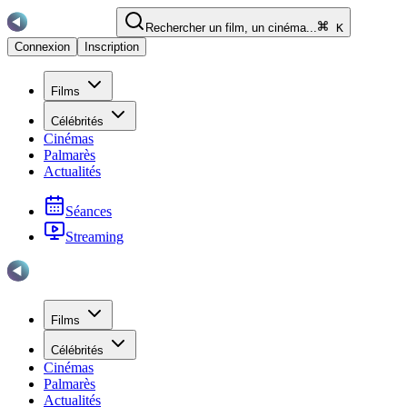
Rechercher un film, un cinéma...
K
Connexion
Inscription
Films
Célébrités
Cinémas
Palmarès
Actualités
Séances
Streaming
Films
Célébrités
Cinémas
Palmarès
Actualités