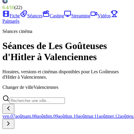
6.4
/
10
(
22
)
Fiche
Séances
Casting
Streaming
Vidéos
Palmarès
Séances cinéma
Séances de Les Goûteuses
d'Hitler à Valenciennes
Horaires, versions et cinémas disponibles pour Les Goûteuses
d'Hitler à Valenciennes.
Changer de ville
Valenciennes
ven.
07
août
sam.
08
août
dim.
09
août
lun.
10
août
mar.
11
août
mer.
12
août
jeu