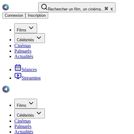
Rechercher un film, un cinéma...
K
Connexion
Inscription
Films
Célébrités
Cinémas
Palmarès
Actualités
Séances
Streaming
Films
Célébrités
Cinémas
Palmarès
Actualités