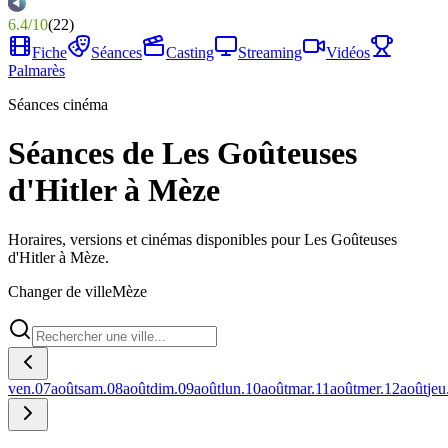
6.4
/
10
(
22
)
Fiche
Séances
Casting
Streaming
Vidéos
Palmarès
Séances cinéma
Séances de Les Goûteuses
d'Hitler à Mèze
Horaires, versions et cinémas disponibles pour Les Goûteuses
d'Hitler à Mèze.
Changer de ville
Mèze
ven.
07
août
sam.
08
août
dim.
09
août
lun.
10
août
mar.
11
août
mer.
12
août
jeu