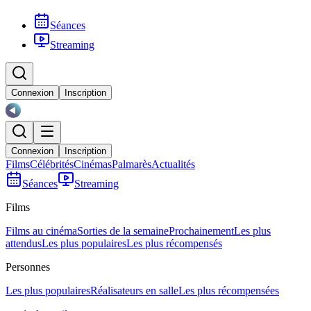
Séances
Streaming
Connexion
Inscription
Connexion
Inscription
Films
Célébrités
Cinémas
Palmarès
Actualités
Séances
Streaming
Films
Films au cinéma
Sorties de la semaine
Prochainement
Les plus
attendus
Les plus populaires
Les plus récompensés
Personnes
Les plus populaires
Réalisateurs en salle
Les plus récompensées