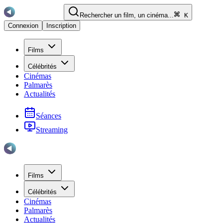
Rechercher un film, un cinéma...
K
Connexion
Inscription
Films
Célébrités
Cinémas
Palmarès
Actualités
Séances
Streaming
Films
Célébrités
Cinémas
Palmarès
Actualités