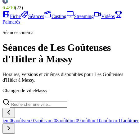
6.4
/
10
(
22
)
Fiche
Séances
Casting
Streaming
Vidéos
Palmarès
Séances cinéma
Séances de Les Goûteuses
d'Hitler à Massy
Horaires, versions et cinémas disponibles pour Les Goûteuses
d'Hitler à Massy.
Changer de ville
Massy
jeu.
06
août
ven.
07
août
sam.
08
août
dim.
09
août
lun.
10
août
mar.
11
août
mer