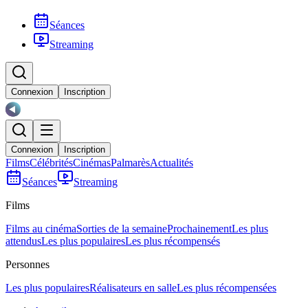
Séances
Streaming
Connexion
Inscription
Connexion
Inscription
Films
Célébrités
Cinémas
Palmarès
Actualités
Séances
Streaming
Films
Films au cinéma
Sorties de la semaine
Prochainement
Les plus
attendus
Les plus populaires
Les plus récompensés
Personnes
Les plus populaires
Réalisateurs en salle
Les plus récompensées