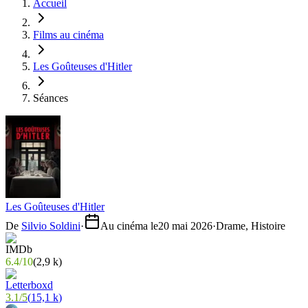
Accueil
Films au cinéma
Les Goûteuses d'Hitler
Séances
Les Goûteuses d'Hitler
De
Silvio Soldini
·
Au cinéma le
20 mai 2026
·
Drame, Histoire
6.4
/
10
(
2,9 k
)
3.1
/
5
(
15,1 k
)