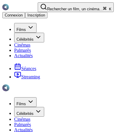
Rechercher un film, un cinéma...
K
Connexion
Inscription
Films
Célébrités
Cinémas
Palmarès
Actualités
Séances
Streaming
Films
Célébrités
Cinémas
Palmarès
Actualités