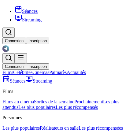
Séances
Streaming
Connexion
Inscription
Connexion
Inscription
Films
Célébrités
Cinémas
Palmarès
Actualités
Séances
Streaming
Films
Films au cinéma
Sorties de la semaine
Prochainement
Les plus
attendus
Les plus populaires
Les plus récompensés
Personnes
Les plus populaires
Réalisateurs en salle
Les plus récompensées