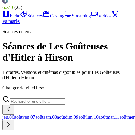
6.3
/
10
(
22
)
Fiche
Séances
Casting
Streaming
Vidéos
Palmarès
Séances cinéma
Séances de Les Goûteuses
d'Hitler à Hirson
Horaires, versions et cinémas disponibles pour Les Goûteuses
d'Hitler à Hirson.
Changer de ville
Hirson
jeu.
06
août
ven.
07
août
sam.
08
août
dim.
09
août
lun.
10
août
mar.
11
août
mer