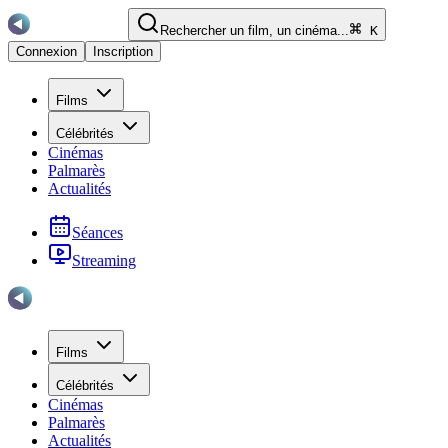
Rechercher un film, un cinéma...
K
Connexion
Inscription
Films
Célébrités
Cinémas
Palmarès
Actualités
Séances
Streaming
Films
Célébrités
Cinémas
Palmarès
Actualités