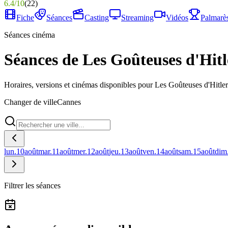
6.4
/
10
(
22
)
Fiche
Séances
Casting
Streaming
Vidéos
Palmarè
Séances cinéma
Séances de Les Goûteuses d'Hit
Horaires, versions et cinémas disponibles pour Les Goûteuses d'Hitle
Changer de ville
Cannes
lun.
10
août
mar.
11
août
mer.
12
août
jeu.
13
août
ven.
14
août
sam.
15
août
dim
Filtrer les séances