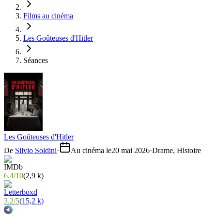
Films au cinéma
Les Goûteuses d'Hitler
Séances
Les Goûteuses d'Hitler
De
Silvio Soldini
·
Au cinéma le
20 mai 2026
·
Drame, Histoire
6.4
/
10
(
2,9 k
)
3.2
/
5
(
15,2 k
)