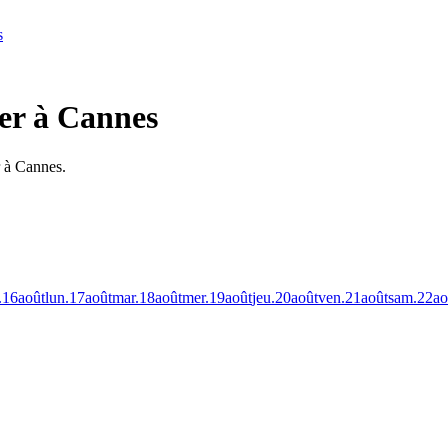
s
ler à Cannes
r à Cannes.
.
16
août
lun.
17
août
mar.
18
août
mer.
19
août
jeu.
20
août
ven.
21
août
sam.
22
ao