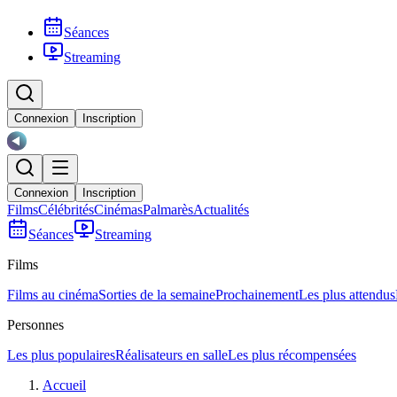
Séances
Streaming
Connexion
Inscription
Connexion
Inscription
Films
Célébrités
Cinémas
Palmarès
Actualités
Séances
Streaming
Films
Films au cinéma
Sorties de la semaine
Prochainement
Les plus attendus
Personnes
Les plus populaires
Réalisateurs en salle
Les plus récompensées
Accueil