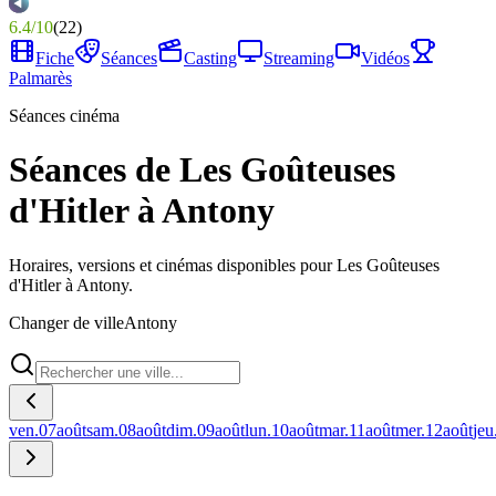
6.4
/
10
(
22
)
Fiche
Séances
Casting
Streaming
Vidéos
Palmarès
Séances cinéma
Séances de Les Goûteuses
d'Hitler à Antony
Horaires, versions et cinémas disponibles pour Les Goûteuses
d'Hitler à Antony.
Changer de ville
Antony
ven.
07
août
sam.
08
août
dim.
09
août
lun.
10
août
mar.
11
août
mer.
12
août
jeu