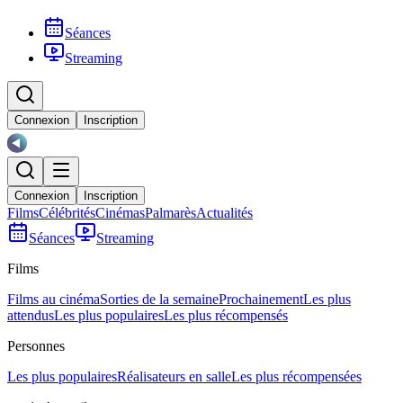
Séances
Streaming
Connexion
Inscription
Connexion
Inscription
Films
Célébrités
Cinémas
Palmarès
Actualités
Séances
Streaming
Films
Films au cinéma
Sorties de la semaine
Prochainement
Les plus
attendus
Les plus populaires
Les plus récompensés
Personnes
Les plus populaires
Réalisateurs en salle
Les plus récompensées