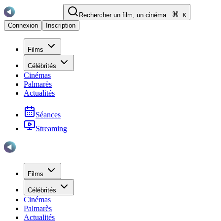
Rechercher un film, un cinéma...
K
Connexion
Inscription
Films
Célébrités
Cinémas
Palmarès
Actualités
Séances
Streaming
Films
Célébrités
Cinémas
Palmarès
Actualités