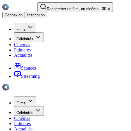
Rechercher un film, un cinéma...
K
Connexion
Inscription
Films
Célébrités
Cinémas
Palmarès
Actualités
Séances
Streaming
Films
Célébrités
Cinémas
Palmarès
Actualités