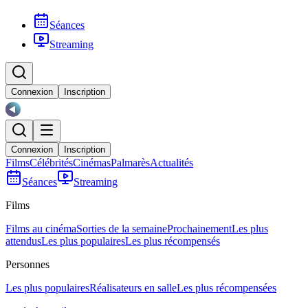
Séances
Streaming
Connexion
Inscription
Connexion
Inscription
Films
Célébrités
Cinémas
Palmarès
Actualités
Séances
Streaming
Films
Films au cinéma
Sorties de la semaine
Prochainement
Les plus
attendus
Les plus populaires
Les plus récompensés
Personnes
Les plus populaires
Réalisateurs en salle
Les plus récompensées