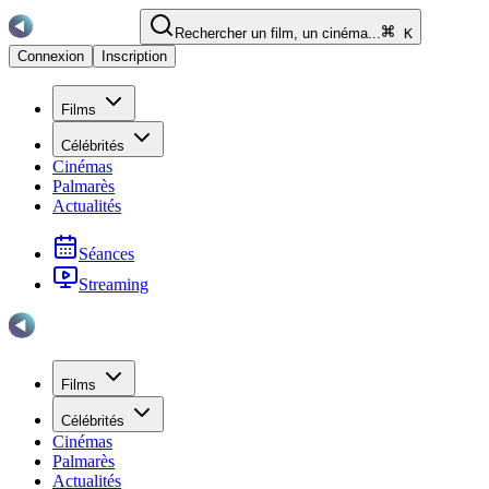
Rechercher un film, un cinéma...
K
Connexion
Inscription
Films
Célébrités
Cinémas
Palmarès
Actualités
Séances
Streaming
Films
Célébrités
Cinémas
Palmarès
Actualités