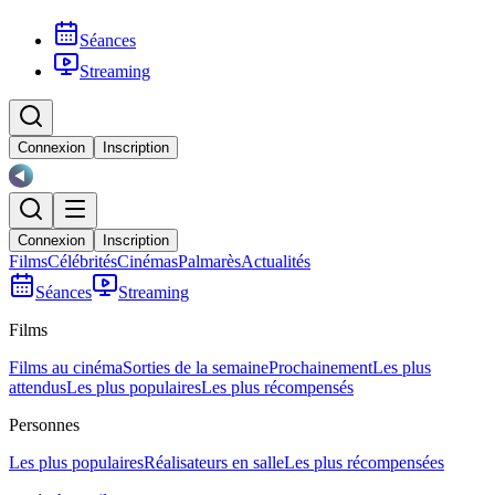
Séances
Streaming
Connexion
Inscription
Connexion
Inscription
Films
Célébrités
Cinémas
Palmarès
Actualités
Séances
Streaming
Films
Films au cinéma
Sorties de la semaine
Prochainement
Les plus
attendus
Les plus populaires
Les plus récompensés
Personnes
Les plus populaires
Réalisateurs en salle
Les plus récompensées