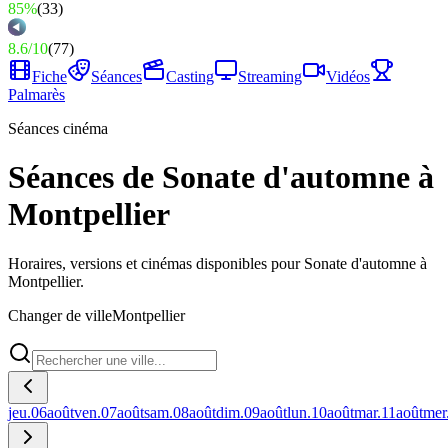
85%
(
33
)
8.6
/
10
(
77
)
Fiche
Séances
Casting
Streaming
Vidéos
Palmarès
Séances cinéma
Séances de Sonate d'automne à
Montpellier
Horaires, versions et cinémas disponibles pour Sonate d'automne à
Montpellier.
Changer de ville
Montpellier
jeu.
06
août
ven.
07
août
sam.
08
août
dim.
09
août
lun.
10
août
mar.
11
août
mer