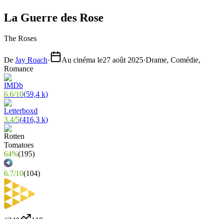
La Guerre des Rose
The Roses
De
Jay Roach
·
Au cinéma le
27 août 2025
·
Drame, Comédie,
Romance
6.6
/
10
(
59,4 k
)
3.4
/
5
(
416,3 k
)
64%
(
195
)
6.7
/
10
(
104
)