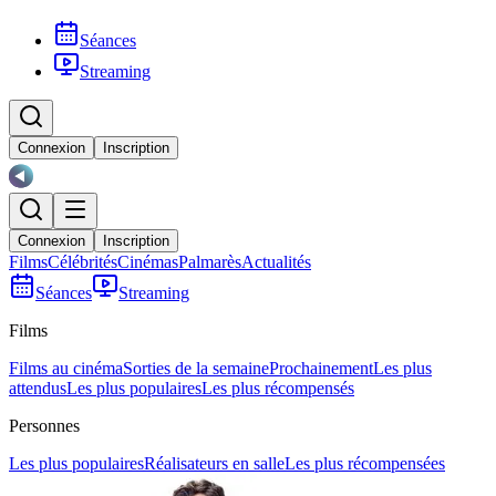
Séances
Streaming
Connexion
Inscription
Connexion
Inscription
Films
Célébrités
Cinémas
Palmarès
Actualités
Séances
Streaming
Films
Films au cinéma
Sorties de la semaine
Prochainement
Les plus
attendus
Les plus populaires
Les plus récompensés
Personnes
Les plus populaires
Réalisateurs en salle
Les plus récompensées