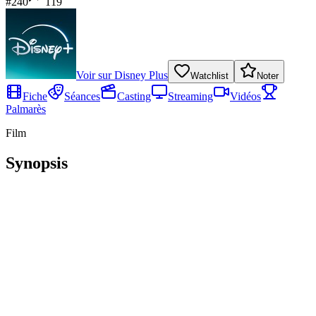
#
240
119
Voir sur
Disney Plus
Watchlist
Noter
Fiche
Séances
Casting
Streaming
Vidéos
Palmarès
Film
Synopsis