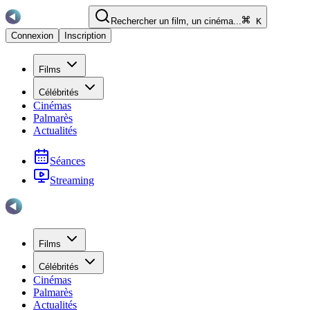
Rechercher un film, un cinéma...
K
Connexion
Inscription
Films
Célébrités
Cinémas
Palmarès
Actualités
Séances
Streaming
Films
Célébrités
Cinémas
Palmarès
Actualités