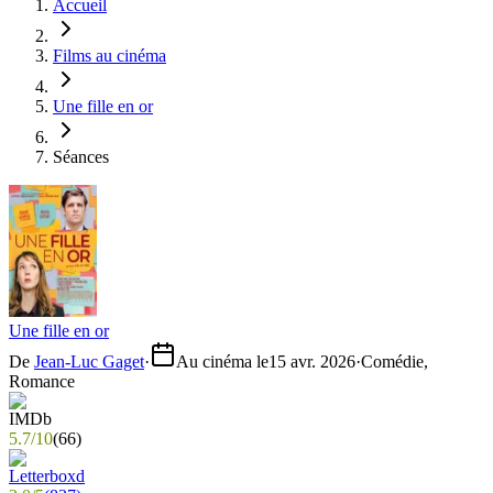
Accueil
Films au cinéma
Une fille en or
Séances
Une fille en or
De
Jean-Luc Gaget
·
Au cinéma le
15 avr. 2026
·
Comédie,
Romance
5.7
/
10
(
66
)