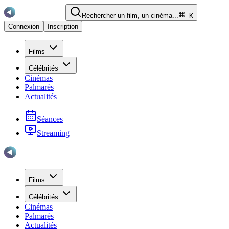
Rechercher un film, un cinéma...
K
Connexion
Inscription
Films
Célébrités
Cinémas
Palmarès
Actualités
Séances
Streaming
Films
Célébrités
Cinémas
Palmarès
Actualités