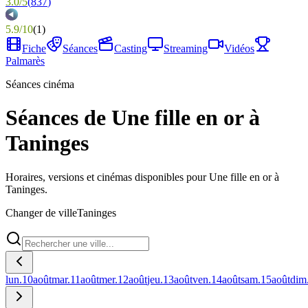
3.0
/
5
(
837
)
5.9
/
10
(
1
)
Fiche
Séances
Casting
Streaming
Vidéos
Palmarès
Séances cinéma
Séances de Une fille en or à
Taninges
Horaires, versions et cinémas disponibles pour Une fille en or à
Taninges.
Changer de ville
Taninges
lun.
10
août
mar.
11
août
mer.
12
août
jeu.
13
août
ven.
14
août
sam.
15
août
dim