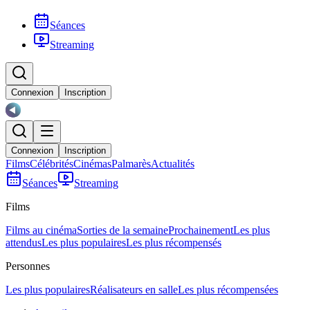
Séances
Streaming
Connexion
Inscription
Connexion
Inscription
Films
Célébrités
Cinémas
Palmarès
Actualités
Séances
Streaming
Films
Films au cinéma
Sorties de la semaine
Prochainement
Les plus
attendus
Les plus populaires
Les plus récompensés
Personnes
Les plus populaires
Réalisateurs en salle
Les plus récompensées