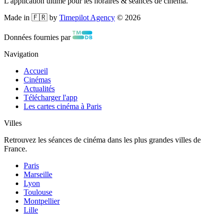
L'application ultime pour les horaires & séances de cinéma.
Made in 🇫🇷 by
Timepilot Agency
©
2026
Données fournies par
Navigation
Accueil
Cinémas
Actualités
Télécharger l'app
Les cartes cinéma à Paris
Villes
Retrouvez les séances de cinéma dans les plus grandes villes de
France.
Paris
Marseille
Lyon
Toulouse
Montpellier
Lille