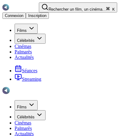
Rechercher un film, un cinéma...
K
Connexion
Inscription
Films
Célébrités
Cinémas
Palmarès
Actualités
Séances
Streaming
Films
Célébrités
Cinémas
Palmarès
Actualités