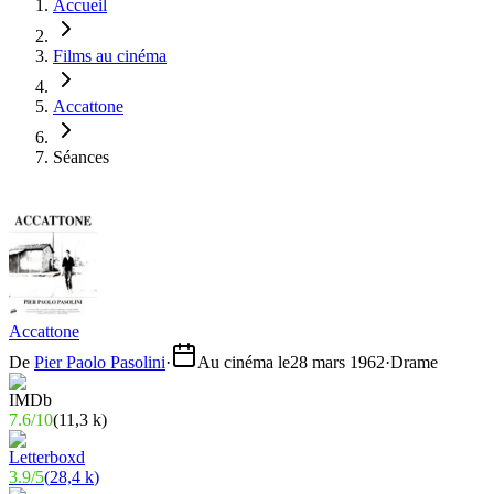
Accueil
Films au cinéma
Accattone
Séances
Accattone
De
Pier Paolo Pasolini
·
Au cinéma le
28 mars 1962
·
Drame
7.6
/
10
(
11,3 k
)
3.9
/
5
(
28,4 k
)