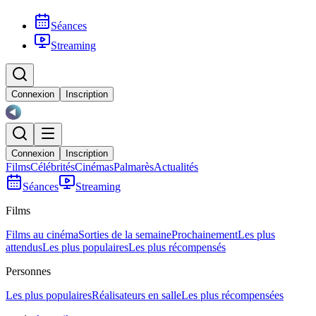
Séances
Streaming
Connexion
Inscription
Connexion
Inscription
Films
Célébrités
Cinémas
Palmarès
Actualités
Séances
Streaming
Films
Films au cinéma
Sorties de la semaine
Prochainement
Les plus
attendus
Les plus populaires
Les plus récompensés
Personnes
Les plus populaires
Réalisateurs en salle
Les plus récompensées