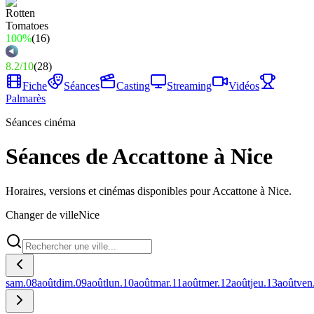
100%
(
16
)
8.2
/
10
(
28
)
Fiche
Séances
Casting
Streaming
Vidéos
Palmarès
Séances cinéma
Séances de Accattone à Nice
Horaires, versions et cinémas disponibles pour Accattone à Nice.
Changer de ville
Nice
sam.
08
août
dim.
09
août
lun.
10
août
mar.
11
août
mer.
12
août
jeu.
13
août
ven