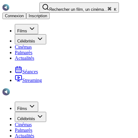
Rechercher un film, un cinéma...
K
Connexion
Inscription
Films
Célébrités
Cinémas
Palmarès
Actualités
Séances
Streaming
Films
Célébrités
Cinémas
Palmarès
Actualités