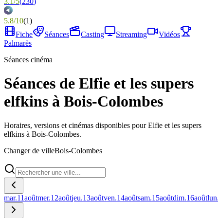
3.1
/
5
(
230
)
5.8
/
10
(
1
)
Fiche
Séances
Casting
Streaming
Vidéos
Palmarès
Séances cinéma
Séances de Elfie et les supers
elfkins à Bois-Colombes
Horaires, versions et cinémas disponibles pour Elfie et les supers
elfkins à Bois-Colombes.
Changer de ville
Bois-Colombes
mar.
11
août
mer.
12
août
jeu.
13
août
ven.
14
août
sam.
15
août
dim.
16
août
lun