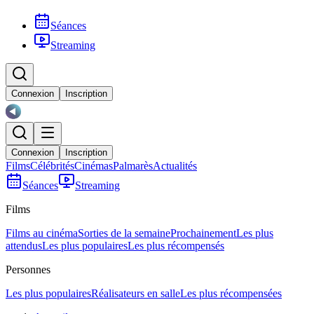
Séances
Streaming
Connexion
Inscription
Connexion
Inscription
Films
Célébrités
Cinémas
Palmarès
Actualités
Séances
Streaming
Films
Films au cinéma
Sorties de la semaine
Prochainement
Les plus
attendus
Les plus populaires
Les plus récompensés
Personnes
Les plus populaires
Réalisateurs en salle
Les plus récompensées